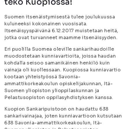
teko Kuopiossa!
Suomen itsenäistymisestä tulee joulukuussa
kuluneeksi kokonainen vuosisata.
Itsenäisyyspäivänä 6.12.2017 muistetaan heitä,
jotka ovat turvanneet maamme itsenäisyyden.
Eri puolilla Suomea oleville sankarihaudoille
muodostetaan kunniavartioita, joissa haudan
kohdalla seisoo samanikäinen henkilö kuin
vainaja oli kuollessaan. Kuopiossa kunniavartio
kootaan yhteistyössä Savonia-
ammattikorkeakoulun opiskelijakunnan, Itä-
Suomen yliopiston ylioppilaskunnan ja
Pelastusopiston oppilasyhdistyksen kanssa.
Kuopion Sankaripuistoon on haudattu 638
sankarivainajaa, joten kunniavartioon kutsutaan
638 Savonia-ammattikorkeakoulun, Itä-