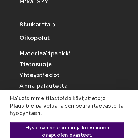
Mikä ISYY
Sivukartta
Oikopolut
Materiaalipankki
Tietosuoja
Yhteystiedot
Anna palautetta
Haluaisimme tilastoida kävijätietoja
Plausible palvelua ja sen seurantaevästeitä
hyödyntäen.
Hyväksyn seurannan ja kolmannen
Joensuu
Suvantokatu 6, 80100 Joensuu |
osapuolen evästeet.