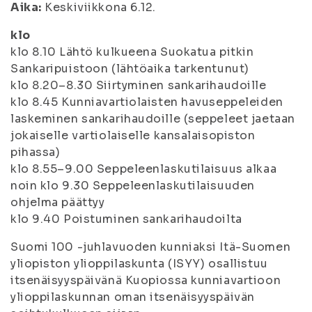
Aika:
Keskiviikkona 6.12.
klo
klo 8.10 Lähtö kulkueena Suokatua pitkin
Sankaripuistoon (lähtöaika tarkentunut)
klo 8.20–8.30 Siirtyminen sankarihaudoille
klo 8.45 Kunniavartiolaisten havuseppeleiden
laskeminen sankarihaudoille (seppeleet jaetaan
jokaiselle vartiolaiselle kansalaisopiston
pihassa)
klo 8.55–9.00 Seppeleenlaskutilaisuus alkaa
noin klo 9.30 Seppeleenlaskutilaisuuden
ohjelma päättyy
klo 9.40 Poistuminen sankarihaudoilta
Suomi 100 -juhlavuoden kunniaksi Itä-Suomen
yliopiston ylioppilaskunta (ISYY) osallistuu
itsenäisyyspäivänä Kuopiossa kunniavartioon
ylioppilaskunnan oman itsenäisyyspäivän