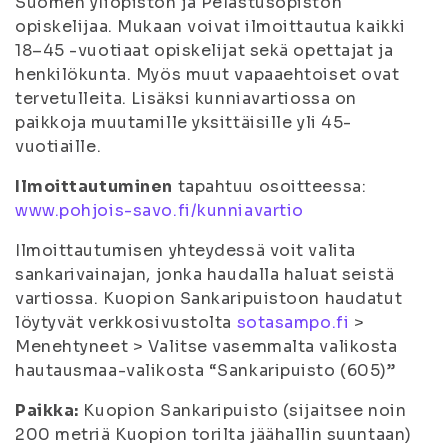
Suomen yliopiston ja Pelastusopiston
opiskelijaa. Mukaan voivat ilmoittautua kaikki
18–45 -vuotiaat opiskelijat sekä opettajat ja
henkilökunta. Myös muut vapaaehtoiset ovat
tervetulleita. Lisäksi kunniavartiossa on
paikkoja muutamille yksittäisille yli 45-
vuotiaille.
Ilmoittautuminen
tapahtuu osoitteessa:
www.pohjois-savo.fi/kunniavartio
Ilmoittautumisen yhteydessä voit valita
sankarivainajan, jonka haudalla haluat seistä
vartiossa. Kuopion Sankaripuistoon haudatut
löytyvät verkkosivustolta
sotasampo.fi
>
Menehtyneet > Valitse vasemmalta valikosta
hautausmaa-valikosta “Sankaripuisto (605)”
Paikka:
Kuopion Sankaripuisto (sijaitsee noin
200 metriä Kuopion torilta jäähallin suuntaan)