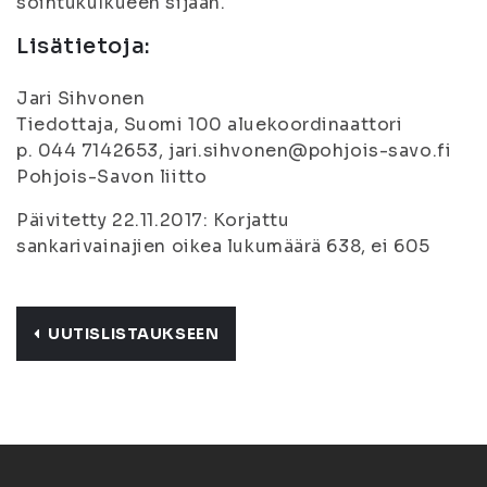
soihtukulkueen sijaan.
Lisätietoja:
Jari Sihvonen
Tiedottaja, Suomi 100 aluekoordinaattori
p. 044 7142653, jari.sihvonen@pohjois-savo.fi
Pohjois-Savon liitto
Päivitetty 22.11.2017: Korjattu
sankarivainajien oikea lukumäärä 638, ei 605
UUTISLISTAUKSEEN