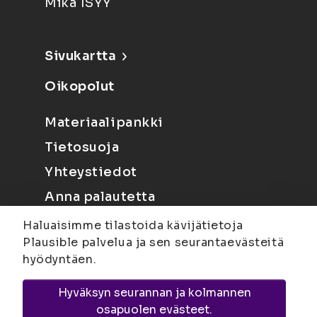
Mikä ISYY
Sivukartta
Oikopolut
Materiaalipankki
Tietosuoja
Yhteystiedot
Anna palautetta
Haluaisimme tilastoida kävijätietoja
Plausible palvelua ja sen seurantaevästeitä
hyödyntäen.
Hyväksyn seurannan ja kolmannen
Joensuu
Suvantokatu 6, 80100 Joensuu |
osapuolen evästeet.