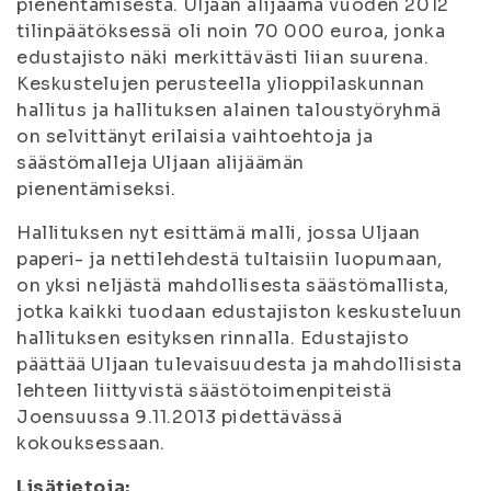
pienentämisestä. Uljaan alijäämä vuoden 2012
tilinpäätöksessä oli noin 70 000 euroa, jonka
edustajisto näki merkittävästi liian suurena.
Keskustelujen perusteella ylioppilaskunnan
hallitus ja hallituksen alainen taloustyöryhmä
on selvittänyt erilaisia vaihtoehtoja ja
säästömalleja Uljaan alijäämän
pienentämiseksi.
Hallituksen nyt esittämä malli, jossa Uljaan
paperi- ja nettilehdestä tultaisiin luopumaan,
on yksi neljästä mahdollisesta säästömallista,
jotka kaikki tuodaan edustajiston keskusteluun
hallituksen esityksen rinnalla. Edustajisto
päättää Uljaan tulevaisuudesta ja mahdollisista
lehteen liittyvistä säästötoimenpiteistä
Joensuussa 9.11.2013 pidettävässä
kokouksessaan.
Lisätietoja: