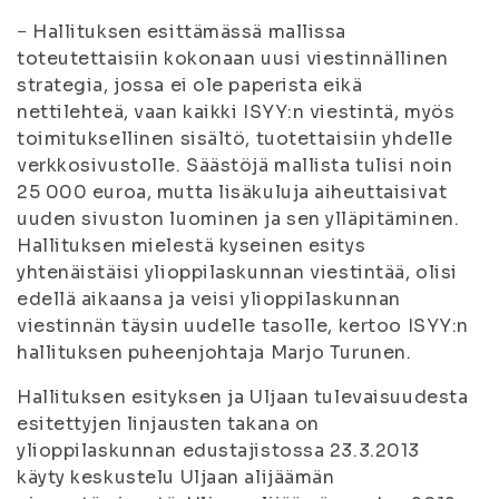
− Hallituksen esittämässä mallissa
toteutettaisiin kokonaan uusi viestinnällinen
strategia, jossa ei ole paperista eikä
nettilehteä, vaan kaikki ISYY:n viestintä, myös
toimituksellinen sisältö, tuotettaisiin yhdelle
verkkosivustolle. Säästöjä mallista tulisi noin
25 000 euroa, mutta lisäkuluja aiheuttaisivat
uuden sivuston luominen ja sen ylläpitäminen.
Hallituksen mielestä kyseinen esitys
yhtenäistäisi ylioppilaskunnan viestintää, olisi
edellä aikaansa ja veisi ylioppilaskunnan
viestinnän täysin uudelle tasolle, kertoo ISYY:n
hallituksen puheenjohtaja Marjo Turunen.
Hallituksen esityksen ja Uljaan tulevaisuudesta
esitettyjen linjausten takana on
ylioppilaskunnan edustajistossa 23.3.2013
käyty keskustelu Uljaan alijäämän