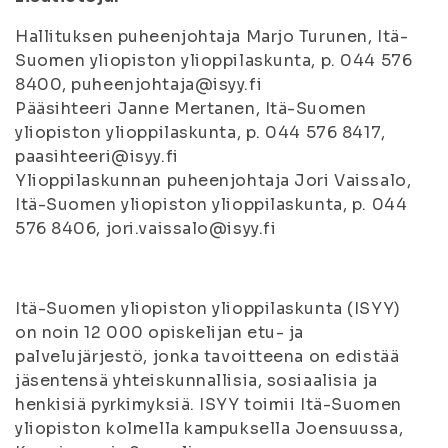
Hallituksen puheenjohtaja Marjo Turunen, Itä-
Suomen yliopiston ylioppilaskunta, p. 044 576
8400, puheenjohtaja@isyy.fi
Pääsihteeri Janne Mertanen, Itä-Suomen
yliopiston ylioppilaskunta, p. 044 576 8417,
paasihteeri@isyy.fi
Ylioppilaskunnan puheenjohtaja Jori Vaissalo,
Itä-Suomen yliopiston ylioppilaskunta, p. 044
576 8406, jori.vaissalo@isyy.fi
Itä-Suomen yliopiston ylioppilaskunta (ISYY)
on noin 12 000 opiskelijan etu- ja
palvelujärjestö, jonka tavoitteena on edistää
jäsentensä yhteiskunnallisia, sosiaalisia ja
henkisiä pyrkimyksiä. ISYY toimii Itä-Suomen
yliopiston kolmella kampuksella Joensuussa,