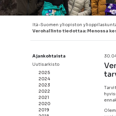
Itä-Suomen yliopiston ylioppilaskunt
Verohallinto tiedottaa: Menossa kes
Ajankohtaista
30.0
Ver
Uutisarkisto
tar
2025
2024
2023
Tarvi
2022
hyvis
2021
ennak
2020
2019
Olemm