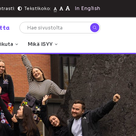
In English
trasti:
Tekstikoko:
rtta
ikuta
Mikä ISYY