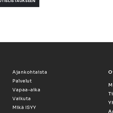
UTISLISTAUKSEEN
Ajankohtaista
O
Palvelut
M
Vapaa-aika
T
Vaikuta
Y
Mikä ISYY
A