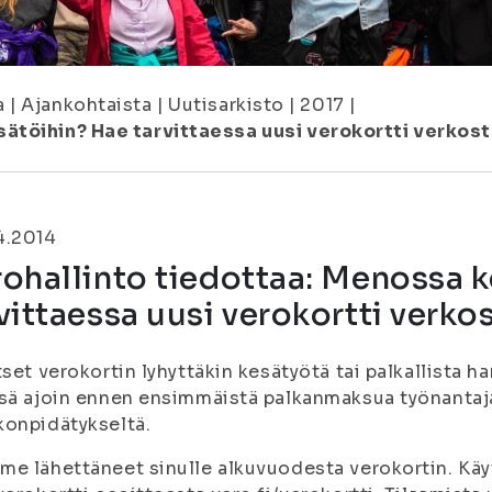
a
|
Ajankohtaista
|
Uutisarkisto
|
2017
|
ätöihin? Hae tarvittaessa uusi verokortti verkost
4.2014
ohallinto tiedottaa: Menossa 
vittaessa uusi verokortti verkos
tset verokortin lyhyttäkin kesätyötä tai palkallista ha
sä ajoin ennen ensimmäistä palkanmaksua työnantajal
onpidätykseltä.
e lähettäneet sinulle alkuvuodesta verokortin. Käytä 