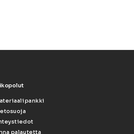
ikopolut
ateriaalipankki
ietosuoja
hteystiedot
nna palautetta