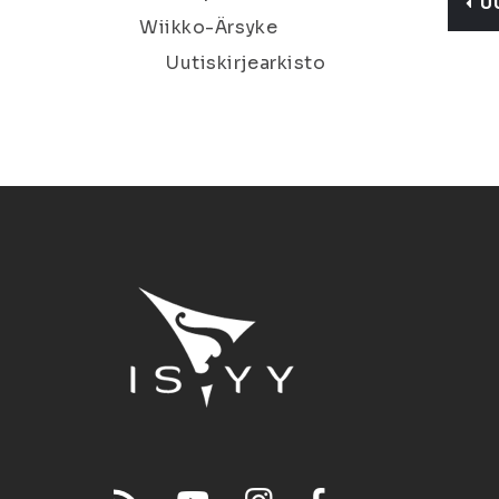
U
Wiikko-Ärsyke
Uutiskirjearkisto