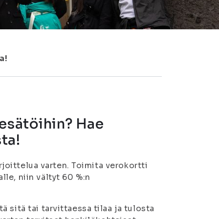
a!
kesätöihin? Hae
ta!
rjoittelua varten. Toimita verokortti
le, niin vältyt 60 %:n
sitä tai tarvittaessa tilaa ja tulosta