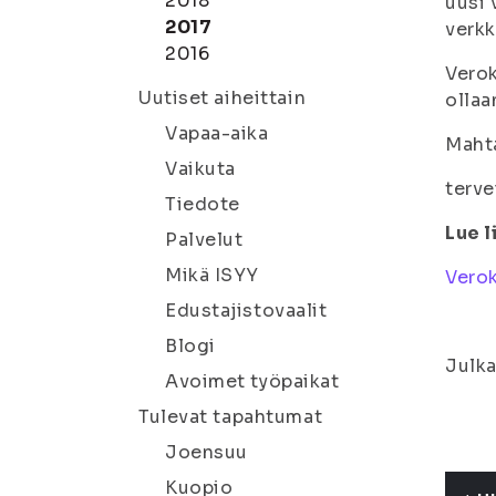
2018
uusi 
2017
verk
2016
Verok
Uutiset aiheittain
ollaa
Vapaa-aika
Maht
Vaikuta
terve
Tiedote
Lue l
Palvelut
Mikä ISYY
Verok
Edustajistovaalit
Blogi
Julka
Avoimet työpaikat
Tulevat tapahtumat
Joensuu
Kuopio