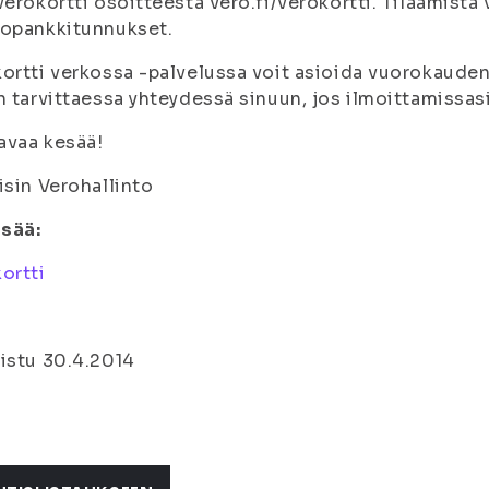
verokortti osoitteesta vero.fi/verokortti. Tilaamista
kopankkitunnukset.
ortti verkossa -palvelussa voit asioida vuorokauden
n tarvittaessa yhteydessä sinuun, jos ilmoittamissasi
avaa kesää!
isin Verohallinto
isää:
ortti
istu 30.4.2014