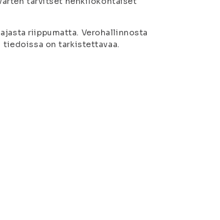
 varten tarvitset henkilökohtaiset
ajasta riippumatta. Verohallinnosta
 tiedoissa on tarkistettavaa.