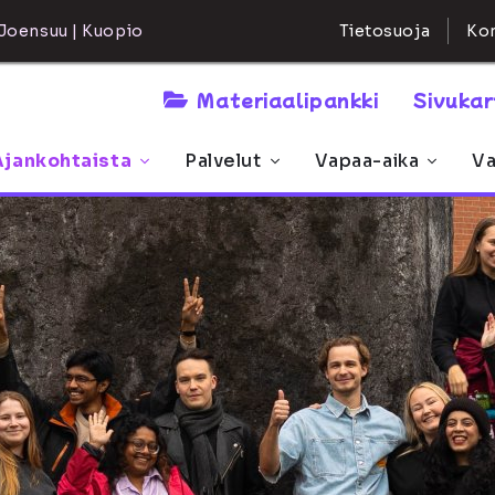
Kon
Joensuu | Kuopio
Tietosuoja
Materiaalipankki
Sivuka
Ajankohtaista
Palvelut
Vapaa-aika
Va