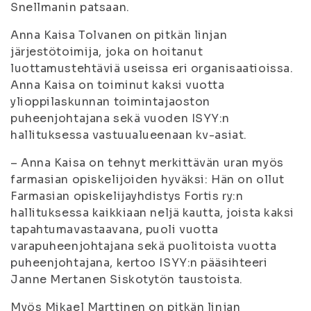
Snellmanin patsaan.
Anna Kaisa Tolvanen on pitkän linjan
järjestötoimija, joka on hoitanut
luottamustehtäviä useissa eri organisaatioissa.
Anna Kaisa on toiminut kaksi vuotta
ylioppilaskunnan toimintajaoston
puheenjohtajana sekä vuoden ISYY:n
hallituksessa vastuualueenaan kv-asiat.
– Anna Kaisa on tehnyt merkittävän uran myös
farmasian opiskelijoiden hyväksi: Hän on ollut
Farmasian opiskelijayhdistys Fortis ry:n
hallituksessa kaikkiaan neljä kautta, joista kaksi
tapahtumavastaavana, puoli vuotta
varapuheenjohtajana sekä puolitoista vuotta
puheenjohtajana, kertoo ISYY:n pääsihteeri
Janne Mertanen Siskotytön taustoista.
Myös Mikael Marttinen on pitkän linjan