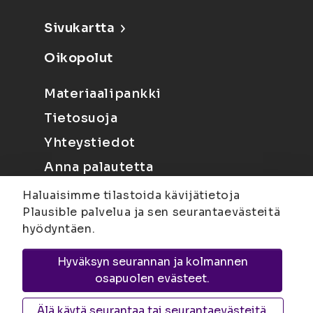
Sivukartta
Oikopolut
Materiaalipankki
Tietosuoja
Yhteystiedot
Anna palautetta
Haluaisimme tilastoida kävijätietoja
Plausible palvelua ja sen seurantaevästeitä
hyödyntäen.
Hyväksyn seurannan ja kolmannen
Joensuu
Suvantokatu 6, 80100 Joensuu |
osapuolen evästeet.
Kuopio
Yliopistonranta 15, PL 1627, 70211
Kuopio
Älä käytä seurantaa tai seurantaevästeitä.