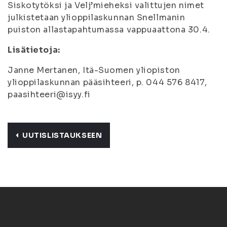
Siskotytöksi ja Velj’mieheksi valittujen nimet
julkistetaan ylioppilaskunnan Snellmanin
puiston allastapahtumassa vappuaattona 30.4.
Lisätietoja:
Janne Mertanen, Itä-Suomen yliopiston
ylioppilaskunnan pääsihteeri, p. 044 576 8417,
paasihteeri@isyy.fi
UUTISLISTAUKSEEN