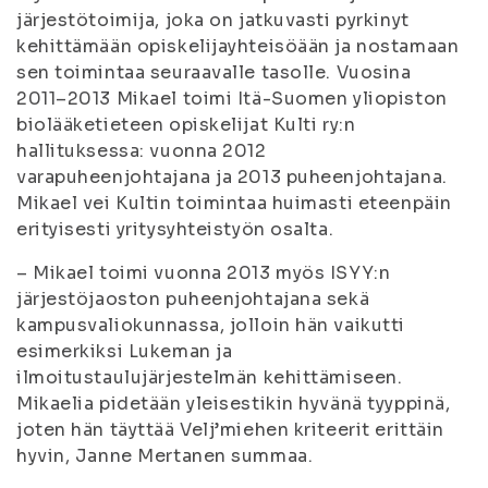
järjestötoimija, joka on jatkuvasti pyrkinyt
kehittämään opiskelijayhteisöään ja nostamaan
sen toimintaa seuraavalle tasolle. Vuosina
2011–2013 Mikael toimi Itä-Suomen yliopiston
biolääketieteen opiskelijat Kulti ry:n
hallituksessa: vuonna 2012
varapuheenjohtajana ja 2013 puheenjohtajana.
Mikael vei Kultin toimintaa huimasti eteenpäin
erityisesti yritysyhteistyön osalta.
– Mikael toimi vuonna 2013 myös ISYY:n
järjestöjaoston puheenjohtajana sekä
kampusvaliokunnassa, jolloin hän vaikutti
esimerkiksi Lukeman ja
ilmoitustaulujärjestelmän kehittämiseen.
Mikaelia pidetään yleisestikin hyvänä tyyppinä,
joten hän täyttää Velj’miehen kriteerit erittäin
hyvin, Janne Mertanen summaa.