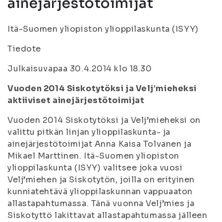
ainejärjestötoimijat
Itä-Suomen yliopiston ylioppilaskunta (ISYY)
Tiedote
Julkaisuvapaa 30.4.2014 klo 18.30
Vuoden 2014 Siskotytöksi ja Velj’mieheksi
aktiiviset ainejärjestötoimijat
Vuoden 2014 Siskotytöksi ja Velj’mieheksi on
valittu pitkän linjan ylioppilaskunta- ja
ainejärjestötoimijat Anna Kaisa Tolvanen ja
Mikael Marttinen. Itä-Suomen yliopiston
ylioppilaskunta (ISYY) valitsee joka vuosi
Velj’miehen ja Siskotytön, joilla on erityinen
kunniatehtävä ylioppilaskunnan vappuaaton
allastapahtumassa. Tänä vuonna Velj’mies ja
Siskotyttö lakittavat allastapahtumassa jälleen