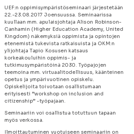
UEF:n oppimisympäristösemi
naari järjestetään
22.-23.08.2017 Joensuussa. Seminaarissa
kuullaan mm. apulaisjohtaja Alison Robinson-
Canhamin (Higher Education Academy, United
Kingdom) näkemyksiä oppimista ja opintojen
etenemistä tukevista ratkaisuista ja OKM:n
ylijohtaja Tapio Kosusen katsaus
korkeakouluihin oppimis- ja
tutkimusympäristöinä 2030. Työpajojen
teemoina mm. virtuaalitodellisuus, käänteinen
opetus ja ympärivuotinen opiskelu.
Opiskelijoita toivotaan osallistumaan
erityisesti ”workshop on inclusion and
citizenship” -työpajaan.
Seminaariin voi osallistua totuttuun tapaan
myös verkossa.
Ilmoittautuminen vuotuiseen seminaariin on