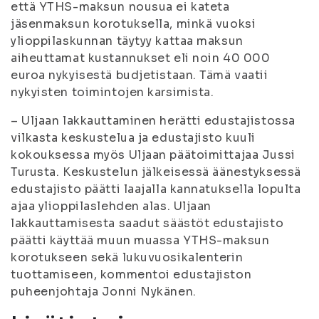
että YTHS-maksun nousua ei kateta
jäsenmaksun korotuksella, minkä vuoksi
ylioppilaskunnan täytyy kattaa maksun
aiheuttamat kustannukset eli noin 40 000
euroa nykyisestä budjetistaan. Tämä vaatii
nykyisten toimintojen karsimista.
– Uljaan lakkauttaminen herätti edustajistossa
vilkasta keskustelua ja edustajisto kuuli
kokouksessa myös Uljaan päätoimittajaa Jussi
Turusta. Keskustelun jälkeisessä äänestyksessä
edustajisto päätti laajalla kannatuksella lopulta
ajaa ylioppilaslehden alas. Uljaan
lakkauttamisesta saadut säästöt edustajisto
päätti käyttää muun muassa YTHS-maksun
korotukseen sekä lukuvuosikalenterin
tuottamiseen, kommentoi edustajiston
puheenjohtaja Jonni Nykänen.