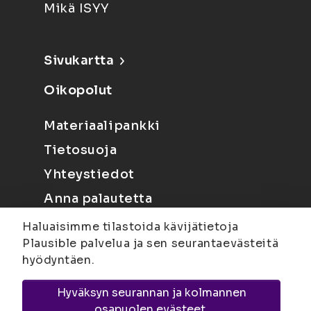
Mikä ISYY
Sivukartta
Oikopolut
Materiaalipankki
Tietosuoja
Yhteystiedot
Anna palautetta
Haluaisimme tilastoida kävijätietoja
Plausible palvelua ja sen seurantaevästeitä
hyödyntäen.
Hyväksyn seurannan ja kolmannen
Joensuu
Suvantokatu 6, 80100 Joensuu |
osapuolen evästeet.