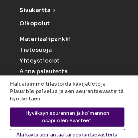
Sivukartta
Oikopolut
Materiaalipankki
Tietosuoja
Yhteystiedot
Anna palautetta
Haluaisimme tilastoida kävijätietoja
Plausible palvelua ja sen seurantaevästeitä
hyödyntäen.
Hyväksyn seurannan ja kolmannen
Joensuu
Suvantokatu 6, 80100 Joensuu |
osapuolen evästeet.
Kuopio
Yliopistonranta 15, PL 1627, 70211
Kuopio
Älä käytä seurantaa tai seurantaevästeitä.