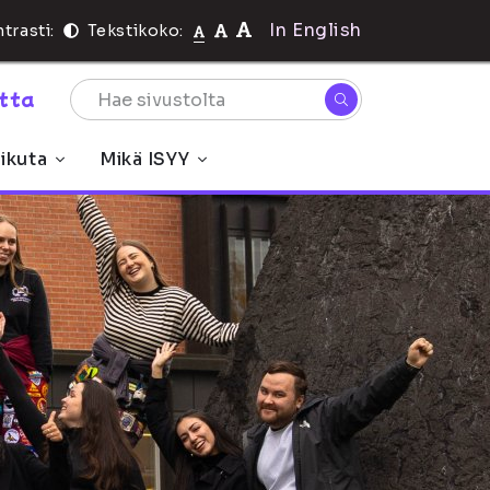
In English
trasti:
Tekstikoko:
rtta
ikuta
Mikä ISYY