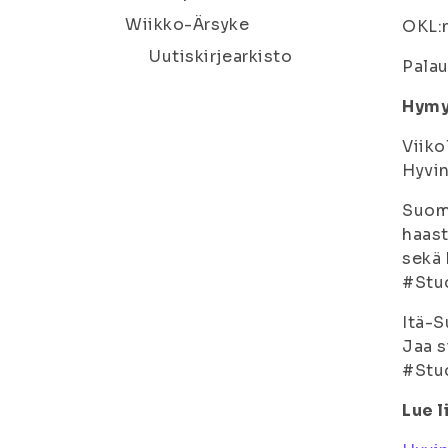
Wiikko-Ärsyke
OKL:n
Uutiskirjearkisto
Palau
Hymy-
Viiko
Hyvin
Suome
haast
sekä 
#Stud
Itä-S
Jaa s
#Stu
Lue l