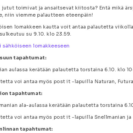
 jutut toimivat ja ansaitsevat kiitosta? Entä mikä är
e, niin viemme palautteen eteenpäin!
isen lomakkeen kautta voit antaa palautetta viikoll
sulkeutuu su 9.10. klo 23.59.
ki sähköiseen lomakkeeseen
suun tapahtumat:
ian aulassa kerätään palautetta torstaina 6.10. klo 10
tetta voi antaa myös post it -lapuilla Naturan, Futur
ion tapahtumat:
manian ala-aulassa kerätään palautetta torstaina 6.10
tetta voi antaa myös post it -lapuilla Snellmanian ja
nlinnan tapahtumat: