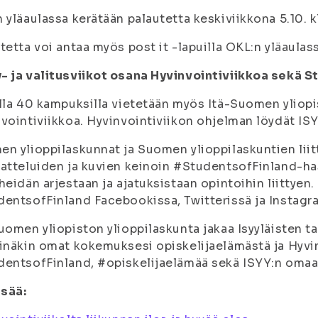
 yläaulassa kerätään palautetta keskiviikkona 5.10. k
tetta voi antaa myös post it -lapuilla OKL:n yläaulas
 ja valitusviikot osana Hyvinvointiviikkoa sekä 
lla 40 kampuksilla vietetään myös Itä-Suomen yliopi
vointiviikkoa. Hyvinvointiviikon ohjelman löydät ISY
n ylioppilaskunnat ja Suomen ylioppilaskuntien liit
atteluiden ja kuvien keinoin #StudentsofFinland-hash
heidän arjestaan ja ajatuksistaan opintoihin liittyen
entsofFinland Facebookissa, Twitterissä ja Instagr
uomen yliopiston ylioppilaskunta jakaa Isyyläisten tari
inäkin omat kokemuksesi opiskelijaelämästä ja Hyvi
dentsofFinland, #opiskelijaelämää sekä ISYY:n oma
isää: