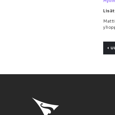
Hyvin
Lisät
Matti
yliop
U