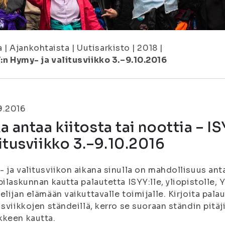
a
|
Ajankohtaista
|
Uutisarkisto
|
2018
|
Y:n Hymy- ja valitusviikko 3.–9.10.2016
9.2016
a antaa kiitosta tai noottia – I
itusviikko 3.–9.10.2016
 ja valitusviikon aikana sinulla on mahdollisuus an
pilaskunnan kautta palautetta ISYY:lle, yliopistolle, 
elijan elämään vaikuttavalle toimijalle. Kirjoita pala
usviikkojen ständeillä, kerro se suoraan ständin pitäj
kkeen kautta.