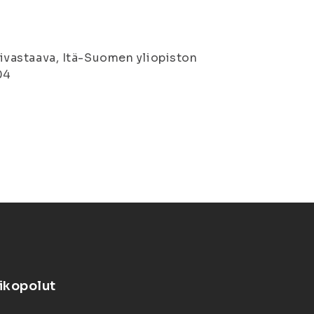
ntivastaava, Itä-Suomen yliopiston
04
ikopolut