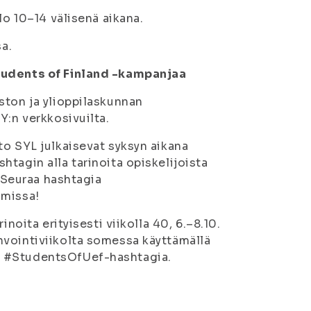
lo 10–14 välisenä aikana.
sa.
Students of Finland -kampanjaa
ston ja ylioppilaskunnan
Y:n verkkosivuilta.
to SYL julkaisevat syksyn aikana
tagin alla tarinoita opiskelijoista
. Seuraa hashtagia
amissa!
noita erityisesti viikolla 40, 6.–8.10.
nvointiviikolta somessa käyttämällä
a #StudentsOfUef-hashtagia.