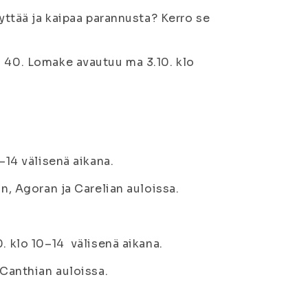
syttää ja kaipaa parannusta? Kerro se
a 40. Lomake avautuu ma 3.10. klo
–14 välisenä aikana.
an, Agoran ja Carelian auloissa.
. klo 10–14 välisenä aikana.
 Canthian auloissa.