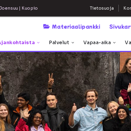
Kon
Joensuu | Kuopio
Tietosuoja
Materiaalipankki
Sivuka
Ajankohtaista
Palvelut
Vapaa-aika
Va