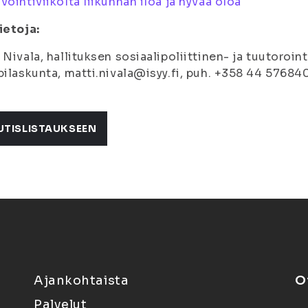
vointiviikolta liikunnan iloa ja hyvää oloa
ietoja:
 Nivala, hallituksen sosiaalipoliittinen- ja tuutoroi
pilaskunta, matti.nivala@isyy.fi, puh. +358 44 57684
UTISLISTAUKSEEN
Ajankohtaista
O
Palvelut