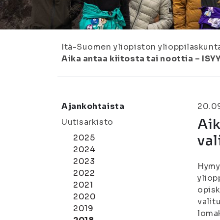
Itä-Suomen yliopiston ylioppilaskunt
Aika antaa kiitosta tai noottia – ISY
Ajankohtaista
20.0
Aik
Uutisarkisto
val
2025
2024
2023
Hymy-
2022
yliop
2021
opisk
2020
valit
2019
loma