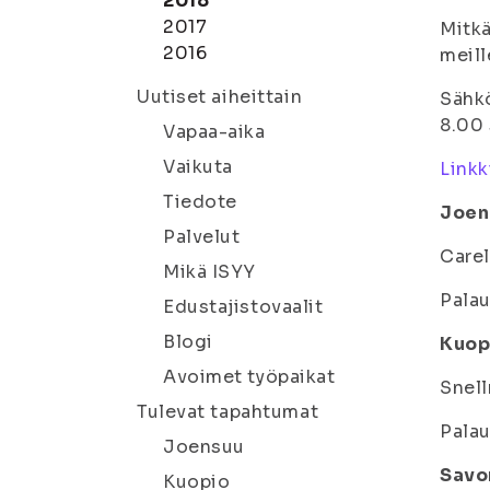
2018
2017
Mitkä
2016
meill
Uutiset aiheittain
Sähkö
8.00 
Vapaa-aika
Vaikuta
Link
Tiedote
Joen
Palvelut
Carel
Mikä ISYY
Palau
Edustajistovaalit
Blogi
Kuop
Avoimet työpaikat
Snell
Tulevat tapahtumat
Palau
Joensuu
Savo
Kuopio