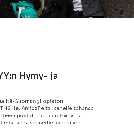
SYY:n Hymy- ja
taa Itä-Suomen yliopiston
YTHS:lle, Amicalle tai kenelle tahansa
utteesi post it -lappuun Hymy- ja
ille tai anna se meille sähköisen