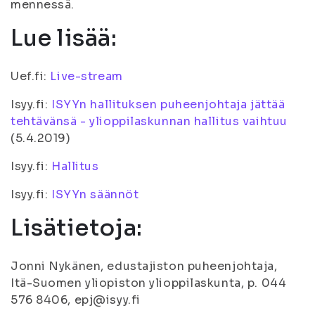
mennessä.
Lue lisää:
Uef.fi:
Live-stream
Isyy.fi:
ISYYn hallituksen puheenjohtaja jättää
tehtävänsä - ylioppilaskunnan hallitus vaihtuu
(5.4.2019)
Isyy.fi:
Hallitus
Isyy.fi:
ISYYn säännöt
Lisätietoja:
Jonni Nykänen, edustajiston puheenjohtaja,
Itä-Suomen yliopiston ylioppilaskunta, p. 044
576 8406, epj@isyy.fi