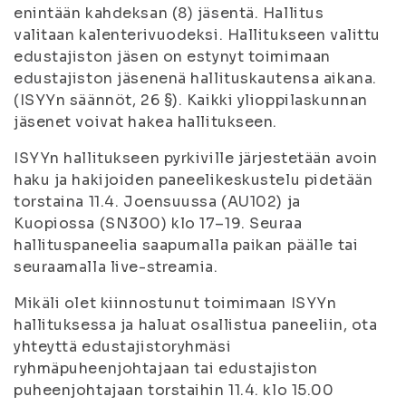
enintään kahdeksan (8) jäsentä. Hallitus
valitaan kalenterivuodeksi. Hallitukseen valittu
edustajiston jäsen on estynyt toimimaan
edustajiston jäsenenä hallituskautensa aikana.
(ISYYn säännöt, 26 §). Kaikki ylioppilaskunnan
jäsenet voivat hakea hallitukseen.
ISYYn hallitukseen pyrkiville järjestetään avoin
haku ja hakijoiden paneelikeskustelu pidetään
torstaina 11.4. Joensuussa (AU102) ja
Kuopiossa (SN300) klo 17–19. Seuraa
hallituspaneelia saapumalla paikan päälle tai
seuraamalla live-streamia.
Mikäli olet kiinnostunut toimimaan ISYYn
hallituksessa ja haluat osallistua paneeliin, ota
yhteyttä edustajistoryhmäsi
ryhmäpuheenjohtajaan tai edustajiston
puheenjohtajaan torstaihin 11.4. klo 15.00