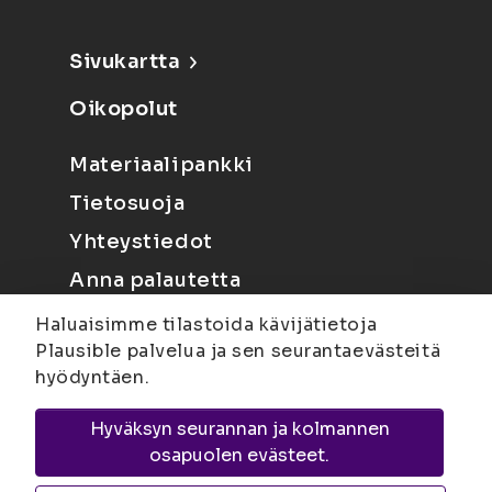
Sivukartta
Oikopolut
Materiaalipankki
Tietosuoja
Yhteystiedot
Anna palautetta
Haluaisimme tilastoida kävijätietoja
Plausible palvelua ja sen seurantaevästeitä
hyödyntäen.
Hyväksyn seurannan ja kolmannen
Joensuu
Suvantokatu 6, 80100 Joensuu |
osapuolen evästeet.
Kuopio
Yliopistonranta 15, PL 1627, 70211