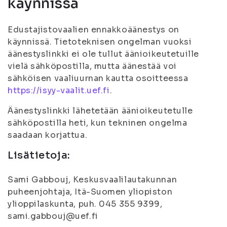
käynnissä
Edustajistovaalien ennakkoäänestys on
käynnissä. Tietoteknisen ongelman vuoksi
äänestyslinkki ei ole tullut äänioikeutetuille
vielä sähköpostilla, mutta äänestää voi
sähköisen vaaliuurnan kautta osoitteessa
https://isyy-vaalit.uef.fi
.
Äänestyslinkki lähetetään äänioikeutetulle
sähköpostilla heti, kun tekninen ongelma
saadaan korjattua.
Lisätietoja:
Sami Gabbouj, Keskusvaalilautakunnan
puheenjohtaja, Itä-Suomen yliopiston
ylioppilaskunta, puh. 045 355 9399,
sami.gabbouj@uef.fi