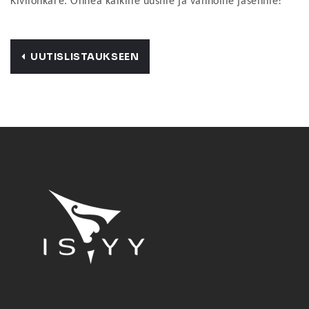
Kivilohkare. Onnea kaikille uusille ja vanhoille jäsenille!
UUTISLISTAUKSEEN