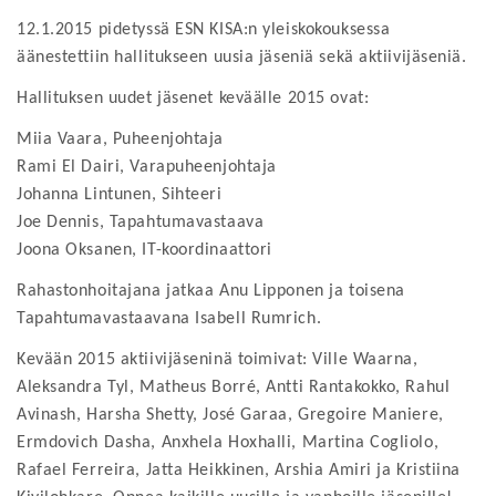
12.1.2015 pidetyssä ESN KISA:n yleiskokouksessa
äänestettiin hallitukseen uusia jäseniä sekä aktiivijäseniä.
Hallituksen uudet jäsenet keväälle 2015 ovat:
Miia Vaara, Puheenjohtaja
Rami El Dairi, Varapuheenjohtaja
Johanna Lintunen, Sihteeri
Joe Dennis, Tapahtumavastaava
Joona Oksanen, IT-koordinaattori
Rahastonhoitajana jatkaa Anu Lipponen ja toisena
Tapahtumavastaavana Isabell Rumrich.
Kevään 2015 aktiivijäseninä toimivat: Ville Waarna,
Aleksandra Tyl, Matheus Borré, Antti Rantakokko, Rahul
Avinash, Harsha Shetty, José Garaa, Gregoire Maniere,
Ermdovich Dasha, Anxhela Hoxhalli, Martina Cogliolo,
Rafael Ferreira, Jatta Heikkinen, Arshia Amiri ja Kristiina