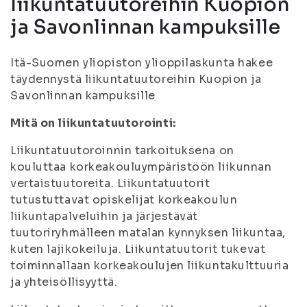
liikuntatuutoreihin Kuopion
ja Savonlinnan kampuksille
Itä-Suomen yliopiston ylioppilaskunta hakee
täydennystä liikuntatuutoreihin Kuopion ja
Savonlinnan kampuksille
Mitä on liikuntatuutorointi:
Liikuntatuutoroinnin tarkoituksena on
kouluttaa korkeakouluympäristöön liikunnan
vertaistuutoreita. Liikuntatuutorit
tutustuttavat opiskelijat korkeakoulun
liikuntapalveluihin ja järjestävät
tuutoriryhmälleen matalan kynnyksen liikuntaa,
kuten lajikokeiluja. Liikuntatuutorit tukevat
toiminnallaan korkeakoulujen liikuntakulttuuria
ja yhteisöllisyyttä.