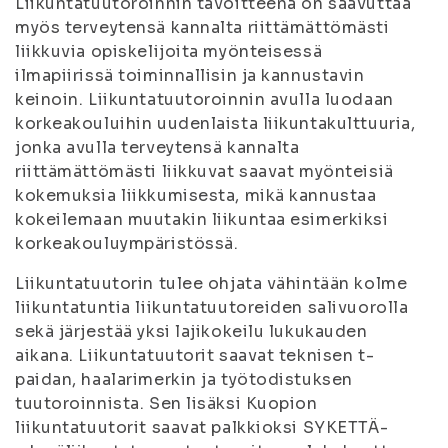
Liikuntatuutoroinnin tavoitteena on saavuttaa
myös terveytensä kannalta riittämättömästi
liikkuvia opiskelijoita myönteisessä
ilmapiirissä toiminnallisin ja kannustavin
keinoin. Liikuntatuutoroinnin avulla luodaan
korkeakouluihin uudenlaista liikuntakulttuuria,
jonka avulla terveytensä kannalta
riittämättömästi liikkuvat saavat myönteisiä
kokemuksia liikkumisesta, mikä kannustaa
kokeilemaan muutakin liikuntaa esimerkiksi
korkeakouluympäristössä.
Liikuntatuutorin tulee ohjata vähintään kolme
liikuntatuntia liikuntatuutoreiden salivuorolla
sekä järjestää yksi lajikokeilu lukukauden
aikana. Liikuntatuutorit saavat teknisen t-
paidan, haalarimerkin ja työtodistuksen
tuutoroinnista. Sen lisäksi Kuopion
liikuntatuutorit saavat palkkioksi SYKETTÄ-