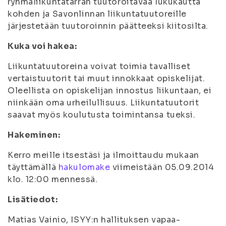
ryhmäliikuntatarran tuutoroitavaa lukukautta
kohden ja Savonlinnan liikuntatuutoreille
järjestetään tuutoroinnin päätteeksi kiitosilta.
Kuka voi hakea:
Liikuntatuutoreina voivat toimia tavalliset
vertaistuutorit tai muut innokkaat opiskelijat.
Oleellista on opiskelijan innostus liikuntaan, ei
niinkään oma urheilullisuus. Liikuntatuutorit
saavat myös koulutusta toimintansa tueksi.
Hakeminen:
Kerro meille itsestäsi ja ilmoittaudu mukaan
täyttämällä
hakulomake
viimeistään 05.09.2014
klo. 12:00 mennessä.
Lisätiedot:
Matias Vainio, ISYY:n hallituksen vapaa-