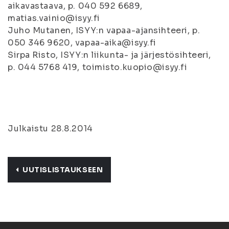
aikavastaava, p. 040 592 6689,
matias.vainio@isyy.fi
Juho Mutanen, ISYY:n vapaa-ajansihteeri, p.
050 346 9620, vapaa-aika@isyy.fi
Sirpa Risto, ISYY:n liikunta- ja järjestösihteeri,
p. 044 5768 419, toimisto.kuopio@isyy.fi
Julkaistu 28.8.2014
UUTISLISTAUKSEEN