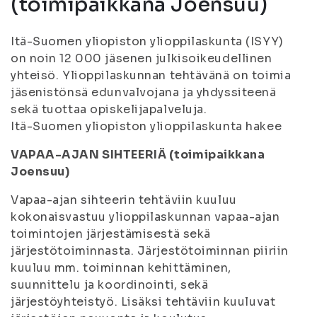
(toimipaikkana Joensuu)
Itä-Suomen yliopiston ylioppilaskunta (ISYY)
on noin 12 000 jäsenen julkisoikeudellinen
yhteisö. Ylioppilaskunnan tehtävänä on toimia
jäsenistönsä edunvalvojana ja yhdyssiteenä
sekä tuottaa opiskelijapalveluja.
Itä-Suomen yliopiston ylioppilaskunta hakee
VAPAA-AJAN SIHTEERIÄ (toimipaikkana
Joensuu)
Vapaa-ajan sihteerin tehtäviin kuuluu
kokonaisvastuu ylioppilaskunnan vapaa-ajan
toimintojen järjestämisestä sekä
järjestötoiminnasta. Järjestötoiminnan piiriin
kuuluu mm. toiminnan kehittäminen,
suunnittelu ja koordinointi, sekä
järjestöyhteistyö. Lisäksi tehtäviin kuuluvat