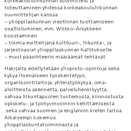
korkeakoululiikunnan suunnittelu ja
toteuttaminen yhdessä korkeakoululiikunnan
suunnittelijan kanssa
– ylioppilaskunnan viestinnän tuottamiseen
osallistuminen, mm. Wiikko-Ärsykkeen
koostaminen
– toimia esittelijänä kulttuuri-, liikunta-, ja
järjestöasiat ylioppilaskunnan hallitukselle
– muut pääsihteerin määräämät tehtävät
Hakijalta edellytetään yliopisto-opintoja sekä
kykyä itsenäiseen työskentelyyn,
organisointitaitoja, yhteistyökykyä, oma-
aloitteista asennetta, palveluhenkisyyttä,
vahvaa liikuntapuolen tuntemusta, kiinnostusta
opiskelu- ja työhyvinvoinnin kehittämisestä
sekä vahvaa suomen ja englannin kielen taitoa.
Aikaisempi kokemus
ylioppilaskuntatoiminnasta ja