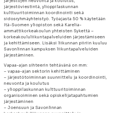
järjestöjen neuvonta ja koulutus,
järjestöviestintä, ylioppilaskunnan
kulttuuritoiminnan koordinointi sekä
sidosryhmäyhteistyö. Työajasta 50 % käytetään
Itä-Suomen yliopiston sekä Karelia-
ammattikorkeakoulun yhteisten Sykettä –
korkeakoululiikuntapalveluiden järjestämiseen
ja kehittämiseen. Lisäksi liikunnan piiriin kuuluu
Savonlinnan kampuksen liikuntapalveluiden
järjestäminen.
Vapaa-ajan sihteerin tehtävänä on mm:
– vapaa-ajan sektorin kehittäminen
– järjestötoiminnan suunnittelu ja koordinointi,
neuvonta ja koulutus
– ylioppilaskunnan kulttuuritoiminnan
organisoiminen sekä opiskelijatapahtumien
järjestäminen
– Joensuun ja Savonlinnan