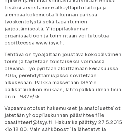
opiskelijaedunvalvonnasta katsotaan eduksi.
Lisäksi arvostamme atk-ylläpitotaitoja ja
aiempaa kokemusta liikunnan parissa
työskentelystä sekä tapahtumien
järjestämisestä. Ylioppilaskunnan
organisaatioon ja toimintaan voi tutustua
osoitteessa www.isyy.fi.
Tehtävä on työajaltaan joustava kokopäiväinen
toimi ja täytetään toistaiseksi voimassa
olevana. Työ pyritään aloittamaan kesäkuussa
2015, perehdyttämisjakso sovitetaan
alkukesään. Palkka maksetaan ISYY:n
palkkataulukon mukaan, lähtöpalkka ilman lisiä
on n. 1937e/kk.
Vapaamuotoiset hakemukset ja ansioluettelot
jätetään ylioppilaskunnan pääsihteerille
paasihteeri@isyy.fi. Hakuaika päättyy 27.5.2015
klo 12.00. Vain sähköpostilla lähetetyt ja