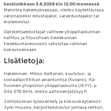
keskiviikkoon 3.6.2026 klo 12.00 mennessä
.
Mainitse hakemuksessasi, oletko käytettävissä
varsinaiseksi edustajaksi, varaedustajaksi tai
molemmiksi.
Opiskelijaedustajat valitsee ylioppilaskunnan
hallitus ja filosofisen tiedekunnan
tiedekuntaneuvosto vahvistaa valinnan
kokouksessaan.
Lisätietoja:
Hakeminen: Mikko Aaltonen, koulutus- ja
sosiaalipolitiikan asiantuntija (Kuopio), Itä-
Suomen yliopiston ylioppilaskunta (ISYY), p.
044 576 8414, mikko.aaltonen(at)isyy.fi
Johtokunnan työskentely ja kokouskäytännöt:
Jyrki Huusko, harjoittelukoulut johtava rehtori,