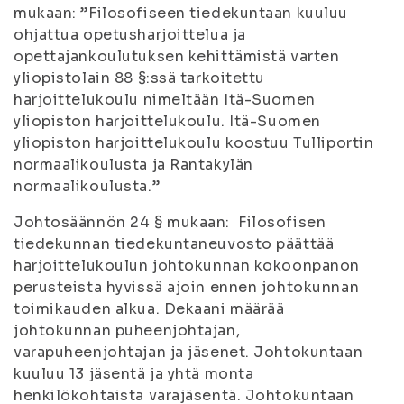
mukaan: ”Filosofiseen tiedekuntaan kuuluu
ohjattua opetusharjoittelua ja
opettajankoulutuksen kehittämistä varten
yliopistolain 88 §:ssä tarkoitettu
harjoittelukoulu nimeltään Itä-Suomen
yliopiston harjoittelukoulu. Itä-Suomen
yliopiston harjoittelukoulu koostuu Tulliportin
normaalikoulusta ja Rantakylän
normaalikoulusta.”
Johtosäännön 24 § mukaan: Filosofisen
tiedekunnan tiedekuntaneuvosto päättää
harjoittelukoulun johtokunnan kokoonpanon
perusteista hyvissä ajoin ennen johtokunnan
toimikauden alkua. Dekaani määrää
johtokunnan puheenjohtajan,
varapuheenjohtajan ja jäsenet. Johtokuntaan
kuuluu 13 jäsentä ja yhtä monta
henkilökohtaista varajäsentä. Johtokuntaan