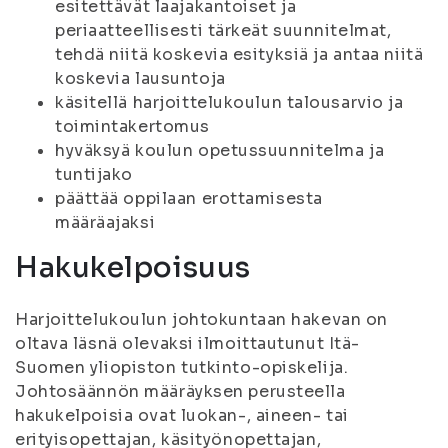
esitettävät laajakantoiset ja
periaatteellisesti tärkeät suunnitelmat,
tehdä niitä koskevia esityksiä ja antaa niitä
koskevia lausuntoja
käsitellä harjoittelukoulun talousarvio ja
toimintakertomus
hyväksyä koulun opetussuunnitelma ja
tuntijako
päättää oppilaan erottamisesta
määräajaksi
Hakukelpoisuus
Harjoittelukoulun johtokuntaan hakevan on
oltava läsnä olevaksi ilmoittautunut Itä-
Suomen yliopiston tutkinto-opiskelija.
Johtosäännön määräyksen perusteella
hakukelpoisia ovat luokan-, aineen- tai
erityisopettajan, käsityönopettajan,