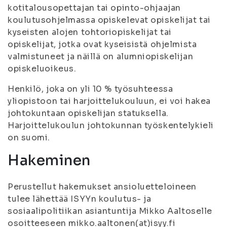
kotitalousopettajan tai opinto-ohjaajan
koulutusohjelmassa opiskelevat opiskelijat tai
kyseisten alojen tohtoriopiskelijat tai
opiskelijat, jotka ovat kyseisistä ohjelmista
valmistuneet ja näillä on alumniopiskelijan
opiskeluoikeus.
Henkilö, joka on yli 10 % työsuhteessa
yliopistoon tai harjoittelukouluun, ei voi hakea
johtokuntaan opiskelijan statuksella.
Harjoittelukoulun johtokunnan työskentelykieli
on suomi.
Hakeminen
Perustellut hakemukset ansioluetteloineen
tulee lähettää ISYYn koulutus- ja
sosiaalipolitiikan asiantuntija Mikko Aaltoselle
osoitteeseen mikko.aaltonen(at)isyy.fi