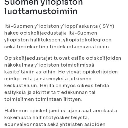
Suomen yliopiston
luottamustoimiin
Itä-Suomen yliopiston ylioppilaskunta (ISYY)
hakee opiskelijaedustajia Itä-Suomen
yliopiston hallitukseen, yliopistokollegioon
sekä tiedekuntien tiedekuntaneuvostoihin.
Opiskelijaedustajat tuovat esille opiskelijoiden
näkökulmaa yliopiston toimielimissä
käsiteltäviin asioihin. He vievät opiskelijoiden
mielipiteitä ja näkemyksiä julkiseen
keskusteluun. Heillä on myös oikeus tehdä
esityksiä ja aloitteita tiedekunnan tai
toimielimen toimintaan liittyen.
Hallinnon opiskelijaedustajana saat arvokasta
kokemusta hallintotyöskentelystä,
edunvalvonnasta sekä yhteisten asioiden