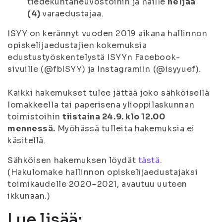
tiedekuntaneuvostoihin ja näille
neljää
(4)
varaedustajaa.
ISYY on kerännyt vuoden 2019 aikana hallinnon
opiskelijaedustajien kokemuksia
edustustyöskentelystä ISYYn Facebook-
sivuille (@fbISYY) ja Instagramiin (@isyyuef).
Kaikki hakemukset tulee jättää joko sähköisellä
lomakkeella tai paperisena ylioppilaskunnan
toimistoihin
tiistaina 24.9. klo 12.00
mennessä.
Myöhässä tulleita hakemuksia ei
käsitellä.
Sähköisen hakemuksen löydät
tästä
.
(Hakulomake hallinnon opiskelijaedustajaksi
toimikaudelle 2020–2021, avautuu uuteen
ikkunaan.)
Lue lisää: