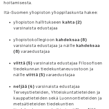
hoitamisesta.
Itä-Suomen yliopiston ylioppilaskunta hakee:
yliopiston hallitukseen
kahta (2)
varsinaista edustajaa
yliopistokollegioon
kahdeksaa (8)
varsinaista edustajaa ja näille
kahdeksaa
(8)
varaedustajaa
viittä (5)
varsinaista edustajaa Filosofisen
tiedekunnan tiedekuntaneuvostoon ja
näille
viittä (5)
varaedustajaa
neljää (4)
varsinaista edustajaa
Terveystieteiden, Yhteiskuntatieteiden ja
kauppatieteiden sekä Luonnontieteiden ja
metsätieteiden tiedekuntien