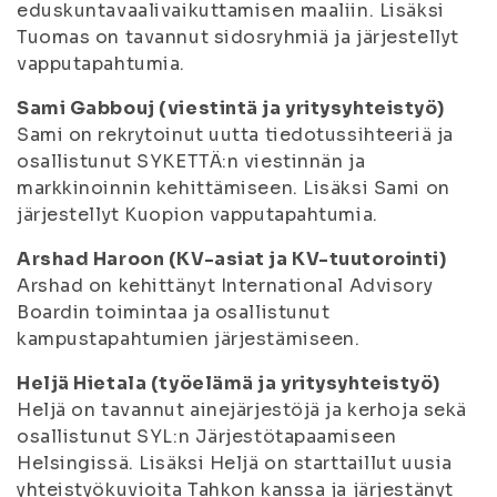
eduskuntavaalivaikuttamisen maaliin. Lisäksi
Tuomas on tavannut sidosryhmiä ja järjestellyt
vapputapahtumia.
Sami Gabbouj (viestintä ja yritysyhteistyö)
Sami on rekrytoinut uutta tiedotussihteeriä ja
osallistunut SYKETTÄ:n viestinnän ja
markkinoinnin kehittämiseen. Lisäksi Sami on
järjestellyt Kuopion vapputapahtumia.
Arshad Haroon (KV-asiat ja KV-tuutorointi)
Arshad on kehittänyt International Advisory
Boardin toimintaa ja osallistunut
kampustapahtumien järjestämiseen.
Heljä Hietala (työelämä ja yritysyhteistyö)
Heljä on tavannut ainejärjestöjä ja kerhoja sekä
osallistunut SYL:n Järjestötapaamiseen
Helsingissä. Lisäksi Heljä on starttaillut uusia
yhteistyökuvioita Tahkon kanssa ja järjestänyt