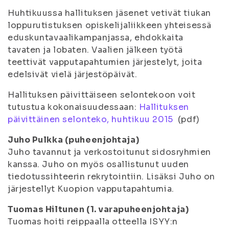
Huhtikuussa hallituksen jäsenet vetivät tiukan
loppurutistuksen opiskelijaliikkeen yhteisessä
eduskuntavaalikampanjassa, ehdokkaita
tavaten ja lobaten. Vaalien jälkeen työtä
teettivät vapputapahtumien järjestelyt, joita
edelsivät vielä järjestöpäivät.
Hallituksen päivittäiseen selontekoon voit
tutustua kokonaisuudessaan:
Hallituksen
päivittäinen selonteko, huhtikuu 2015
(pdf)
Juho Pulkka (puheenjohtaja)
Juho tavannut ja verkostoitunut sidosryhmien
kanssa. Juho on myös osallistunut uuden
tiedotussihteerin rekrytointiin. Lisäksi Juho on
järjestellyt Kuopion vapputapahtumia.
Tuomas Hiltunen (1. varapuheenjohtaja)
Tuomas hoiti reippaalla otteella ISYY:n