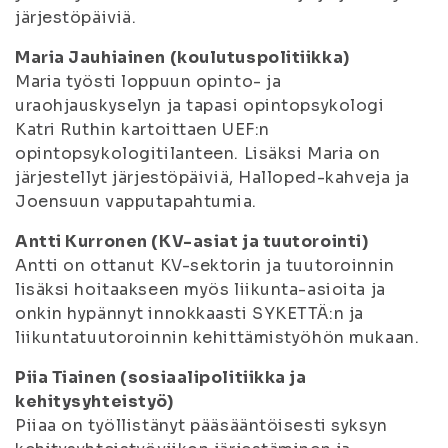
järjestöpäiviä.
Maria Jauhiainen (koulutuspolitiikka)
Maria työsti loppuun opinto- ja
uraohjauskyselyn ja tapasi opintopsykologi
Katri Ruthin kartoittaen UEF:n
opintopsykologitilanteen. Lisäksi Maria on
järjestellyt järjestöpäiviä, Halloped-kahveja ja
Joensuun vapputapahtumia.
Antti Kurronen (KV-asiat ja tuutorointi)
Antti on ottanut KV-sektorin ja tuutoroinnin
lisäksi hoitaakseen myös liikunta-asioita ja
onkin hypännyt innokkaasti SYKETTÄ:n ja
liikuntatuutoroinnin kehittämistyöhön mukaan.
Piia Tiainen (sosiaalipolitiikka ja
kehitysyhteistyö)
Piiaa on työllistänyt pääsääntöisesti syksyn