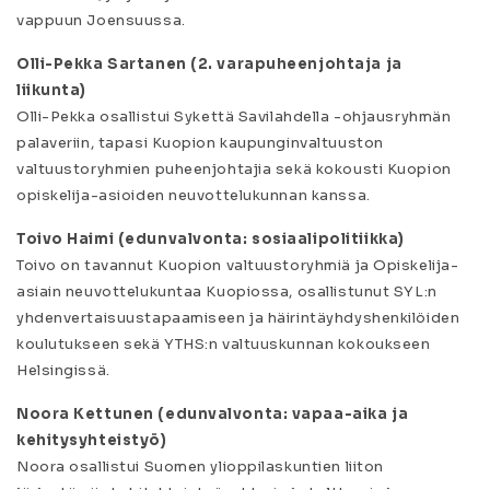
vappuun Joensuussa.
Olli-Pekka Sartanen (2. varapuheenjohtaja ja
liikunta)
Olli-Pekka osallistui Sykettä Savilahdella -ohjausryhmän
palaveriin, tapasi Kuopion kaupunginvaltuuston
valtuustoryhmien puheenjohtajia sekä kokousti Kuopion
opiskelija-asioiden neuvottelukunnan kanssa.
Toivo Haimi (edunvalvonta: sosiaalipolitiikka)
Toivo on tavannut Kuopion valtuustoryhmiä ja Opiskelija-
asiain neuvottelukuntaa Kuopiossa, osallistunut SYL:n
yhdenvertaisuustapaamiseen ja häirintäyhdyshenkilöiden
koulutukseen sekä YTHS:n valtuuskunnan kokoukseen
Helsingissä.
Noora Kettunen (edunvalvonta: vapaa-aika ja
kehitysyhteistyö)
Noora osallistui Suomen ylioppilaskuntien liiton