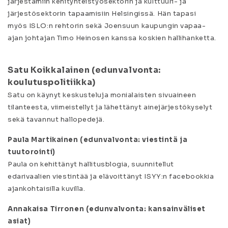
järjestämiin kehityhteistyösektorin ja
kulttuuri- ja
järjestösektorin tapaamisiin Helsingissä. Hän tapasi
myös ISLO:n rehtorin sekä Joensuun kaupungin vapaa-
ajan johtajan Timo Heinosen kanssa koskien hallihanketta.
Satu Koikkalainen (edunvalvonta:
koulutuspolitiikka)
Satu on käynyt keskusteluja monialaisten sivuaineen
tilanteesta, viimeistellyt ja lähettänyt ainejärjestökyselyt
sekä tavannut hallopedejä.
Paula Martikainen (edunvalvonta: viestintä ja
tuutorointi)
Paula on kehittänyt hallitusblogia, suunnitellut
edarivaalien viestintää ja elävoittänyt ISYY:n facebookkia
ajankohtaisilla kuvilla.
Annakaisa Tirronen (edunvalvonta: kansainväliset
asiat)