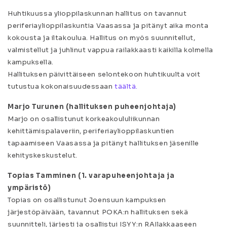
Huhtikuussa ylioppilaskunnan hallitus on tavannut
periferiaylioppilaskuntia Vaasassa ja pitänyt aika monta
kokousta ja iltakoulua. Hallitus on myös suunnitellut,
valmistellut ja juhlinut vappua railakkaasti kaikilla kolmella
kampuksella.
Hallituksen päivittäiseen selontekoon huhtikuulta voit
tutustua kokonaisuudessaan
täältä.
Marjo Turunen (hallituksen puheenjohtaja)
Marjo on osallistunut korkeakoululiikunnan
kehittämispalaveriin, periferiaylioppilaskuntien
tapaamiseen Vaasassa ja pitänyt hallituksen jäsenille
kehityskeskustelut.
Topias Tamminen (1. varapuheenjohtaja ja
ympäristö)
Topias on osallistunut Joensuun kampuksen
järjestöpäivään, tavannut POKA:n hallituksen sekä
suunnitteli, järjesti ja osallistui ISYY:n RAIlakkaaseen