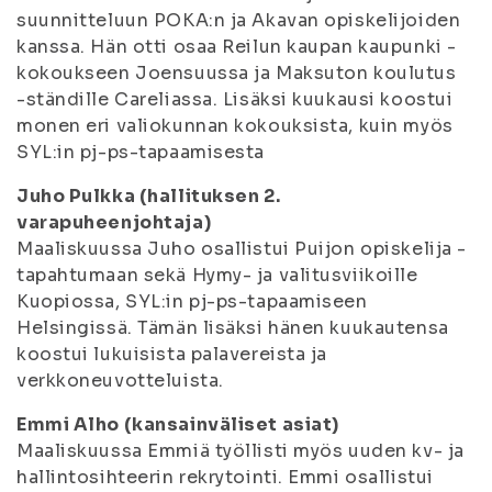
suunnitteluun POKA:n ja Akavan opiskelijoiden
kanssa. Hän otti osaa Reilun kaupan kaupunki -
kokoukseen Joensuussa ja Maksuton koulutus
-ständille Careliassa. Lisäksi kuukausi koostui
monen eri valiokunnan kokouksista, kuin myös
SYL:in pj-ps-tapaamisesta
Juho Pulkka (hallituksen 2.
varapuheenjohtaja)
Maaliskuussa Juho osallistui Puijon opiskelija -
tapahtumaan sekä Hymy- ja valitusviikoille
Kuopiossa, SYL:in pj-ps-tapaamiseen
Helsingissä. Tämän lisäksi hänen kuukautensa
koostui lukuisista palavereista ja
verkkoneuvotteluista.
Emmi Alho (kansainväliset asiat)
Maaliskuussa Emmiä työllisti myös uuden kv- ja
hallintosihteerin rekrytointi. Emmi osallistui