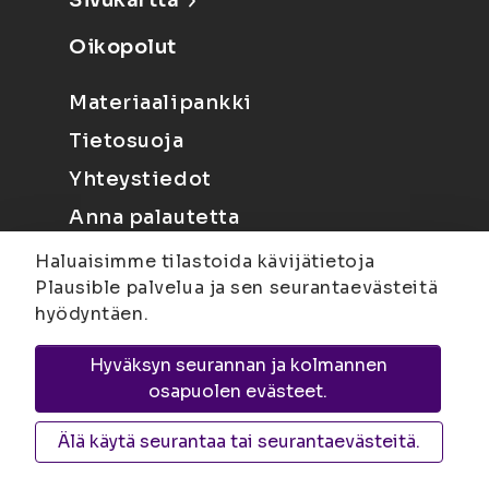
Sivukartta
Oikopolut
Materiaalipankki
Tietosuoja
Yhteystiedot
Anna palautetta
Haluaisimme tilastoida kävijätietoja
Plausible palvelua ja sen seurantaevästeitä
hyödyntäen.
Hyväksyn seurannan ja kolmannen
Joensuu
Suvantokatu 6, 80100 Joensuu |
osapuolen evästeet.
Kuopio
Yliopistonranta 15, PL 1627, 70211
Kuopio
Älä käytä seurantaa tai seurantaevästeitä.