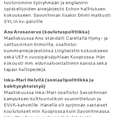
tuutoroinnin työryhmään ja englannin
opiskelijoiden ainejärjestö Echon hallituksen
kokoukseen. Savonlinnan lisäksi Emmi matkusti
SYL:in kv-päiville.
Anu Arosanervo (koulutuspolitiikka)
Maaliskuussa Anu ständäili Carelialla Hymy- ja
valitusviikon tiimoilta, osallistui
kummiainejärjestönsä Lingtwistin kokoukseen
sekä UEF:n vuosipäiväjuhlaan Kuopiossa. Hän
kokousti mm. edunvalvontatiimin kanssa sekä
tapasi hallopedejä.
Inka-Mari Helvilä (sosiaalipolitiikka ja
kehitysyhteistyö)
Maaliskuussa Inka-Mari osallistui Savonlinnan
kampuksen kulttuuriviikon suunnitteluun ja
EVVK-kahveille. Hänellä oli syrjinnän vastaiset
koulutukset niin Kuopiossa kuin Savonlinnassa.