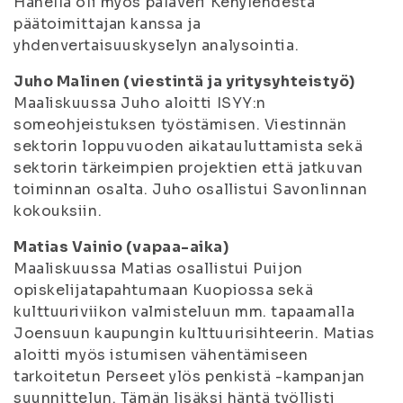
Hänellä oli myös palaveri Kehylehdestä
päätoimittajan kanssa ja
yhdenvertaisuuskyselyn analysointia.
Juho Malinen (viestintä ja yritysyhteistyö)
Maaliskuussa Juho aloitti ISYY:n
someohjeistuksen työstämisen. Viestinnän
sektorin loppuvuoden aikatauluttamista sekä
sektorin tärkeimpien projektien että jatkuvan
toiminnan osalta. Juho osallistui Savonlinnan
kokouksiin.
Matias Vainio (vapaa-aika)
Maaliskuussa Matias osallistui Puijon
opiskelijatapahtumaan Kuopiossa sekä
kulttuuriviikon valmisteluun mm. tapaamalla
Joensuun kaupungin kulttuurisihteerin. Matias
aloitti myös istumisen vähentämiseen
tarkoitetun Perseet ylös penkistä -kampanjan
suunnittelun. Tämän lisäksi häntä työllisti