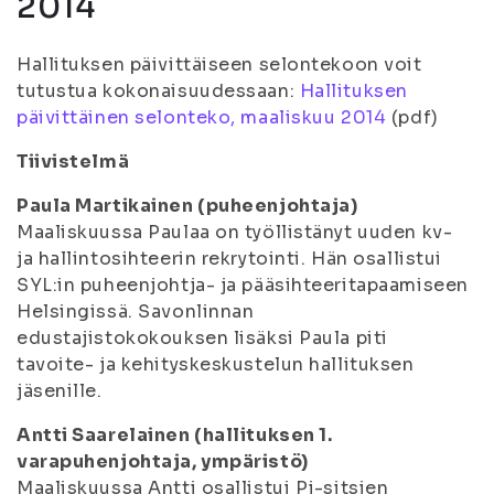
2014
Hallituksen päivittäiseen selontekoon voit
tutustua kokonaisuudessaan:
Hallituksen
päivittäinen selonteko, maaliskuu 2014
(pdf)
Tiivistelmä
Paula Martikainen (puheenjohtaja)
Maaliskuussa Paulaa on työllistänyt uuden kv-
ja hallintosihteerin rekrytointi. Hän osallistui
SYL:in puheenjohtja- ja pääsihteeritapaamiseen
Helsingissä. Savonlinnan
edustajistokokouksen lisäksi Paula piti
tavoite- ja kehityskeskustelun hallituksen
jäsenille.
Antti Saarelainen (hallituksen 1.
varapuhenjohtaja, ympäristö)
Maaliskuussa Antti osallistui Pj-sitsien