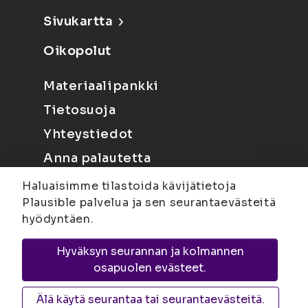
Sivukartta
Oikopolut
Materiaalipankki
Tietosuoja
Yhteystiedot
Anna palautetta
Haluaisimme tilastoida kävijätietoja
Plausible palvelua ja sen seurantaevästeitä
hyödyntäen.
Hyväksyn seurannan ja kolmannen
Joensuu
Suvantokatu 6, 80100 Joensuu |
osapuolen evästeet.
Kuopio
Yliopistonranta 15, PL 1627, 70211
Kuopio
Älä käytä seurantaa tai seurantaevästeitä.