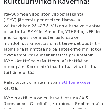
kulttuuriviikon kaverina!
Itä-Suomen yliopiston ylioppilaskunta
(ISYY) järjestää perinteisen Hymy- ja
valitusviikon 23.-27.3. Viikon aikana voit antaa
palautetta ISYY:lle, Amicalle, YTHS:lle, UEF:lle,
jne. Kampusrakennusten auloissa on
mahdollista kirjoittaa omat terveiset post-it -
lapuille ja kiinnittää ne palautesermeihin, jotka
ovat kampuksilla maanantaista perjantaihin.
ISYY käsittelee palautteen ja lähettää ne
eteenpäin. Kerro mikä ihastuttaa, vihastuttaa
tai hämmentää!
Palautetta voi antaa myös
nettilomakkeen
kautta.
ISYY:n aktiiveja on mukana tiistaina 24.3.
Joensuussa Carelialla, Kuopiossa Snellmanialla