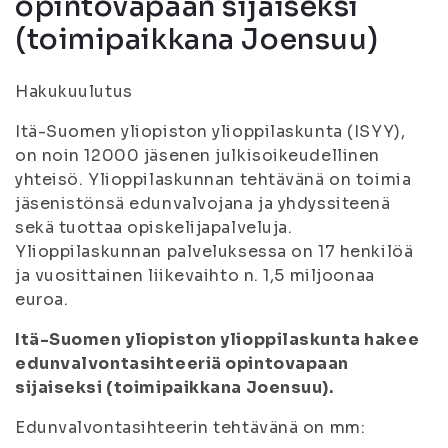
opintovapaan sijaiseksi
(toimipaikkana Joensuu)
Hakukuulutus
Itä-Suomen yliopiston ylioppilaskunta (ISYY),
on noin 12000 jäsenen julkisoikeudellinen
yhteisö. Ylioppilaskunnan tehtävänä on toimia
jäsenistönsä edunvalvojana ja yhdyssiteenä
sekä tuottaa opiskelijapalveluja.
Ylioppilaskunnan palveluksessa on 17 henkilöä
ja vuosittainen liikevaihto n. 1,5 miljoonaa
euroa.
Itä-Suomen yliopiston ylioppilaskunta hakee
edunvalvontasihteeriä opintovapaan
sijaiseksi (toimipaikkana Joensuu).
Edunvalvontasihteerin tehtävänä on mm: