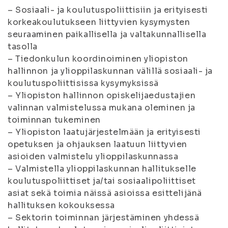
– Sosiaali- ja koulutuspoliittisiin ja erityisesti
korkeakoulutukseen liittyvien kysymysten
seuraaminen paikallisella ja valtakunnallisella
tasolla
– Tiedonkulun koordinoiminen yliopiston
hallinnon ja ylioppilaskunnan välillä sosiaali- ja
koulutuspoliittisissa kysymyksissä
– Yliopiston hallinnon opiskelijaedustajien
valinnan valmistelussa mukana oleminen ja
toiminnan tukeminen
– Yliopiston laatujärjestelmään ja erityisesti
opetuksen ja ohjauksen laatuun liittyvien
asioiden valmistelu ylioppilaskunnassa
– Valmistella ylioppilaskunnan hallitukselle
koulutuspoliittiset ja/tai sosiaalipoliittiset
asiat sekä toimia näissä asioissa esittelijänä
hallituksen kokouksessa
– Sektorin toiminnan järjestäminen yhdessä