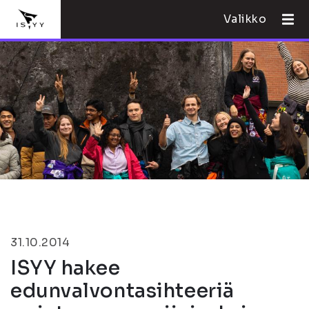
Valikko
31.10.2014
ISYY hakee
edunvalvontasihteeriä