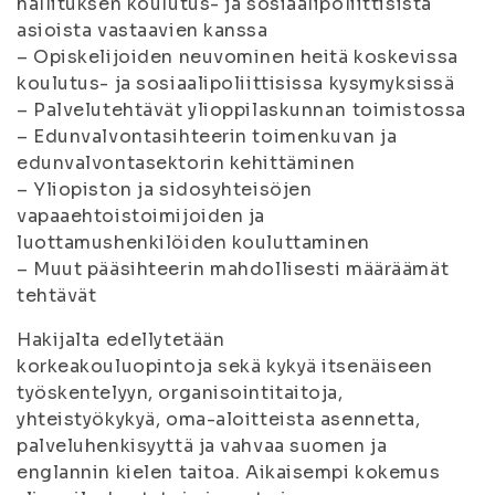
hallituksen koulutus- ja sosiaalipoliittisista
asioista vastaavien kanssa
– Opiskelijoiden neuvominen heitä koskevissa
koulutus- ja sosiaalipoliittisissa kysymyksissä
– Palvelutehtävät ylioppilaskunnan toimistossa
– Edunvalvontasihteerin toimenkuvan ja
edunvalvontasektorin kehittäminen
– Yliopiston ja sidosyhteisöjen
vapaaehtoistoimijoiden ja
luottamushenkilöiden kouluttaminen
– Muut pääsihteerin mahdollisesti määräämät
tehtävät
Hakijalta edellytetään
korkeakouluopintoja sekä kykyä itsenäiseen
työskentelyyn, organisointitaitoja,
yhteistyökykyä, oma-aloitteista asennetta,
palveluhenkisyyttä ja vahvaa suomen ja
englannin kielen taitoa. Aikaisempi kokemus