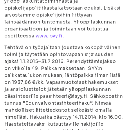
ylioppilaskuntatoiminnasta ja
opiskelijapolitiikasta katsotaan eduksi. Lisäksi
arvostamme opiskelijoihin liittyvän
lainsäädännön tuntemusta. Ylioppilaskunnan
organisaatioon ja toimintaan voi tutustua
osoitteessa
www.isyy.fi.
Tehtävä on työajaltaan joustava kokopäiväinen
toimi ja täytetään opintovapaan sijaisuuden
ajaksi 1.1.2015–31.7.2016. Perehdyttämisjakso
on viikolla 49. Palkka maksetaan ISYY:n
palkkataulukon mukaan, lähtöpalkka ilman lisiä
on 1937,86 €/kk. Vapaamuotoiset hakemukset
ja ansioluettelot jätetään ylioppilaskunnan
pääsihteerille paasihteeri@isyy.fi. Sähköpostiin
tunnus ”Edunvalvontasihteerihaku”. Nimeä
mahdolliset liitetiedostot selkeästi omalla
nimelläsi. Hakuaika päättyy 14.11.2014. klo 16.00.
Haastateltavaksi kutsuttaville hakijoille