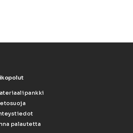
ikopolut
ateriaalipankki
ietosuoja
hteystiedot
nna palautetta