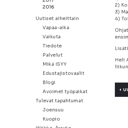
2017
2) Ko
2016
3) Ma
Uutiset aiheittain
4) To
Vapaa-aika
Ohjat
Vaikuta
ensim
Tiedote
Lisät
Palvelut
Heli
Mikä ISYY
liiku
Edustajistovaalit
Blogi
U
Avoimet työpaikat
Tulevat tapahtumat
Joensuu
Kuopio