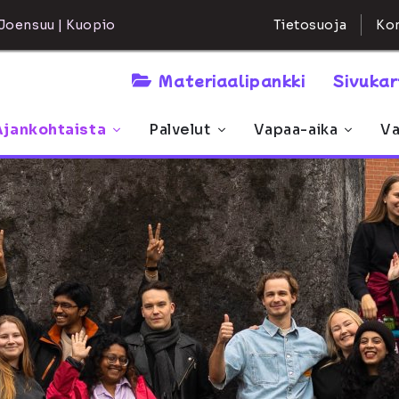
Kon
Joensuu | Kuopio
Tietosuoja
Materiaalipankki
Sivuka
Ajankohtaista
Palvelut
Vapaa-aika
Va