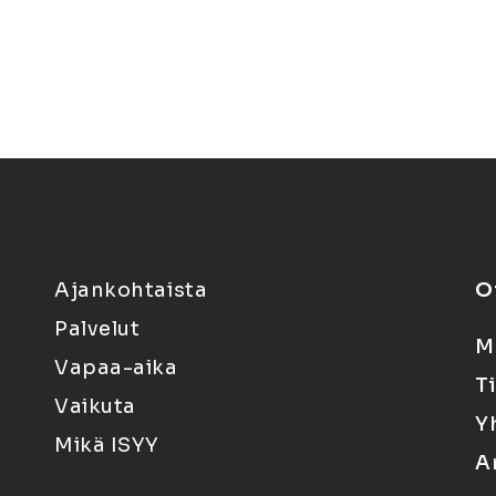
Ajankohtaista
O
Palvelut
M
Vapaa-aika
T
Vaikuta
Y
Mikä ISYY
A