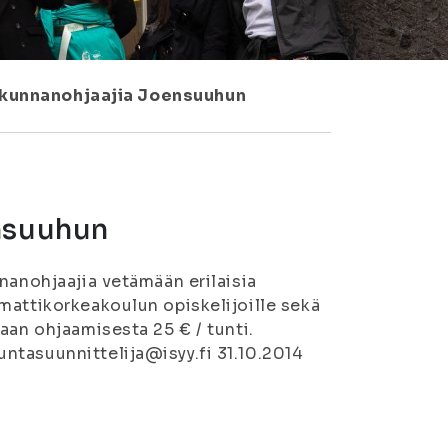
iikunnanohjaajia Joensuuhun
ensuuhun
nanohjaajia vetämään erilaisia
mattikorkeakoulun opiskelijoille sekä
aan ohjaamisesta 25 € / tunti.
ntasuunnittelija@isyy.fi 31.10.2014