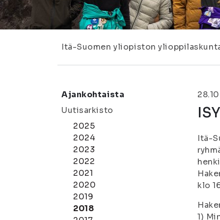
Itä-Suomen yliopiston ylioppilaskunt
Ajankohtaista
28.10
IS
Uutisarkisto
2025
2024
Itä-S
2023
ryhmä
2022
henki
2021
Hakem
2020
klo 1
2019
Hakem
2018
1) Mi