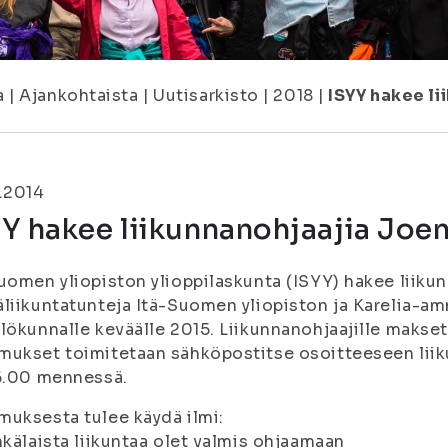
a
|
Ajankohtaista
|
Uutisarkisto
|
2018
|
ISYY hakee l
.2014
YY hakee liikunnanohjaajia Jo
uomen yliopiston ylioppilaskunta (ISYY) hakee liikun
liikuntatunteja Itä-Suomen yliopiston ja Karelia-am
lökunnalle keväälle 2015. Liikunnanohjaajille makset
ukset toimitetaan sähköpostitse osoitteeseen liiku
6.00 mennessä.
uksesta tulee käydä ilmi:
nkälaista liikuntaa olet valmis ohjaamaan