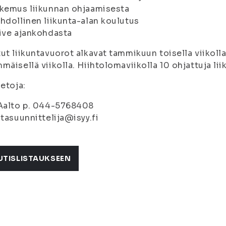
kemus liikunnan ohjaamisesta
hdollinen liikunta-alan koulutus
ive ajankohdasta
ut liikuntavuorot alkavat tammikuun toisella viikoll
mäisellä viikolla. Hiihtolomaviikolla 10 ohjattuja lii
ietoja:
 Aalto p. 044-5768408
ntasuunnittelija@isyy.fi
UTISLISTAUKSEEN