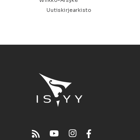
Wiikko-Ärsyke
Uutiskirjearkisto