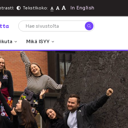
In English
trasti:
Tekstikoko:
rtta
ikuta
Mikä ISYY