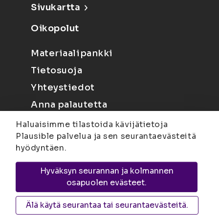
Sivukartta
Oikopolut
Materiaalipankki
Tietosuoja
Yhteystiedot
Anna palautetta
Haluaisimme tilastoida kävijätietoja
Plausible palvelua ja sen seurantaevästeitä
hyödyntäen.
Hyväksyn seurannan ja kolmannen
Joensuu
Suvantokatu 6, 80100 Joensuu |
osapuolen evästeet.
Kuopio
Yliopistonranta 15, PL 1627, 70211
Kuopio
Älä käytä seurantaa tai seurantaevästeitä.