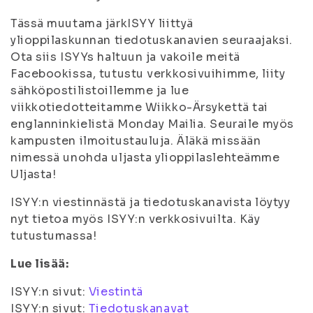
Tässä muutama järkISYY liittyä
ylioppilaskunnan tiedotuskanavien seuraajaksi.
Ota siis ISYYs haltuun ja vakoile meitä
Facebookissa, tutustu verkkosivuihimme, liity
sähköpostilistoillemme ja lue
viikkotiedotteitamme Wiikko-Ärsykettä tai
englanninkielistä Monday Mailia. Seuraile myös
kampusten ilmoitustauluja. Äläkä missään
nimessä unohda uljasta ylioppilaslehteämme
Uljasta!
ISYY:n viestinnästä ja tiedotuskanavista löytyy
nyt tietoa myös ISYY:n verkkosivuilta. Käy
tutustumassa!
Lue lisää:
ISYY:n sivut:
Viestintä
ISYY:n sivut:
Tiedotuskanavat