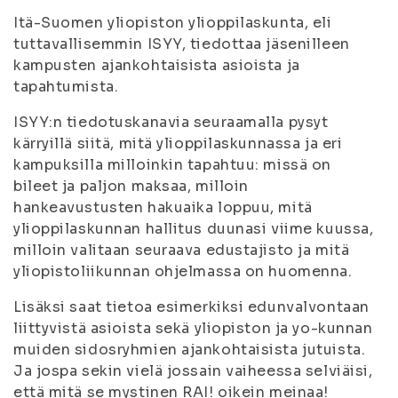
Itä-Suomen yliopiston ylioppilaskunta, eli
tuttavallisemmin ISYY, tiedottaa jäsenilleen
kampusten ajankohtaisista asioista ja
tapahtumista.
ISYY:n tiedotuskanavia seuraamalla pysyt
kärryillä siitä, mitä ylioppilaskunnassa ja eri
kampuksilla milloinkin tapahtuu: missä on
bileet ja paljon maksaa, milloin
hankeavustusten hakuaika loppuu, mitä
ylioppilaskunnan hallitus duunasi viime kuussa,
milloin valitaan seuraava edustajisto ja mitä
yliopistoliikunnan ohjelmassa on huomenna.
Lisäksi saat tietoa esimerkiksi edunvalvontaan
liittyvistä asioista sekä yliopiston ja yo-kunnan
muiden sidosryhmien ajankohtaisista jutuista.
Ja jospa sekin vielä jossain vaiheessa selviäisi,
että mitä se mystinen RAI! oikein meinaa!