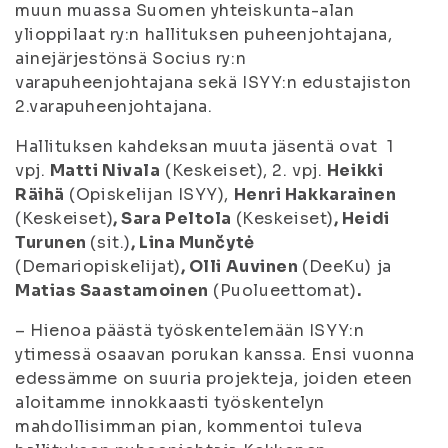
muun muassa Suomen yhteiskunta-alan
ylioppilaat ry:n hallituksen puheenjohtajana,
ainejärjestönsä Socius ry:n
varapuheenjohtajana sekä ISYY:n edustajiston
2.varapuheenjohtajana.
Hallituksen kahdeksan muuta jäsentä ovat 1
vpj.
Matti Nivala
(Keskeiset), 2. vpj.
Heikki
Räihä
(Opiskelijan ISYY),
Henri Hakkarainen
(Keskeiset)
,
Sara Peltola
(Keskeiset)
,
Heidi
Turunen
(sit.)
,
Lina Munčytė
(Demariopiskelijat)
,
Olli Auvinen
(DeeKu)
ja
Matias Saastamoinen
(Puolueettomat)
.
– Hienoa päästä työskentelemään ISYY:n
ytimessä osaavan porukan kanssa. Ensi vuonna
edessämme on suuria projekteja, joiden eteen
aloitamme innokkaasti työskentelyn
mahdollisimman pian, kommentoi tuleva