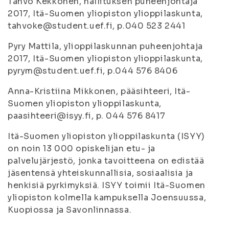
Tahvo Kekkonen, hallituksen puheenjohtaja
2017, Itä-Suomen yliopiston ylioppilaskunta,
tahvoke@student.uef.fi, p.040 523 2441
Pyry Mattila, ylioppilaskunnan puheenjohtaja
2017, Itä-Suomen yliopiston ylioppilaskunta,
pyrym@student.uef.fi, p.044 576 8406
Anna-Kristiina Mikkonen, pääsihteeri, Itä-
Suomen yliopiston ylioppilaskunta,
paasihteeri@isyy.fi, p. 044 576 8417
Itä-Suomen yliopiston ylioppilaskunta (ISYY)
on noin 13 000 opiskelijan etu- ja
palvelujärjestö, jonka tavoitteena on edistää
jäsentensä yhteiskunnallisia, sosiaalisia ja
henkisiä pyrkimyksiä. ISYY toimii Itä-Suomen
yliopiston kolmella kampuksella Joensuussa,
Kuopiossa ja Savonlinnassa.