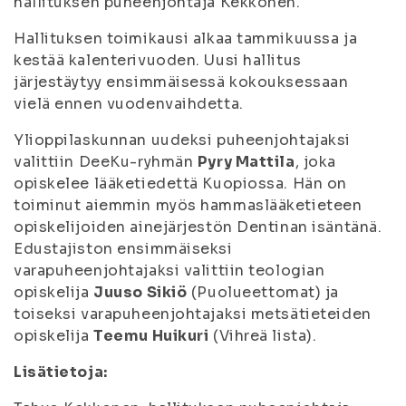
hallituksen puheenjohtaja Kekkonen.
Hallituksen toimikausi alkaa tammikuussa ja
kestää kalenterivuoden. Uusi hallitus
järjestäytyy ensimmäisessä kokouksessaan
vielä ennen vuodenvaihdetta.
Ylioppilaskunnan uudeksi puheenjohtajaksi
valittiin DeeKu-ryhmän
Pyry Mattila
, joka
opiskelee lääketiedettä Kuopiossa. Hän on
toiminut aiemmin myös hammaslääketieteen
opiskelijoiden ainejärjestön Dentinan isäntänä.
Edustajiston ensimmäiseksi
varapuheenjohtajaksi valittiin teologian
opiskelija
Juuso Sikiö
(Puolueettomat) ja
toiseksi varapuheenjohtajaksi metsätieteiden
opiskelija
Teemu Huikuri
(Vihreä lista).
Lisätietoja: