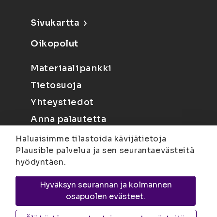
Sivukartta
Oikopolut
Materiaalipankki
Tietosuoja
Yhteystiedot
Anna palautetta
Haluaisimme tilastoida kävijätietoja
Plausible palvelua ja sen seurantaevästeitä
hyödyntäen.
Hyväksyn seurannan ja kolmannen
Joensuu
Suvantokatu 6, 80100 Joensuu |
osapuolen evästeet.
Kuopio
Yliopistonranta 15, PL 1627, 70211