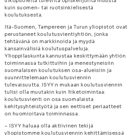
ulkopuolelta tulevilta opiskelijoilta muusta
kuin suomen- tai ruotsinkielisestä
koulutuksesta.
Itä-Suomen, Tampereen ja Turun yliopistot ovat
perustaneet koulutusvientiyhtiön, jonka
tehtävänä on markkinoida ja myydä
kansainvälisiä koulutuspalveluja.
Ylioppilaskunta kannustaa keskittymään yhtiön
toiminnassa tutkittuihin ja menestyneisiin
suomalaisen koulutuksen osa-alueisiin ja
suunnittelemaan koulutusviennin
tulevaisuutta. ISYY:n mukaan koulutusviennin
tulisi olla muutakin kuin liiketoimintaa:
koulutusvienti on osa suomalaista
kehitysyhteistyötä ja sen eettiset periaatteet
on huomioitava toiminnassa.
– ISYY haluaa olla aktiivinen tekijä
yliopistomme koulutusviennin kehittämisessä