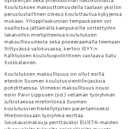
opiskelijan sekä yhteiskunnan näkökulmasta.
Koulutuksen maksuttomuudella taataan yksilön
perustuslaillinen oikeus kouluttautua kykyjensä
mukaan. Ylioppilaskunnan tempaukseen voi
osallistua jättämällä kampuksille viritettyihin
lakanoihin mielipiteensä koulutuksen
maksullisuudesta sekä poseeraamalla teemaan
liittyvässä valokuvassa, kertoo ISYY:n
hallituksen koulutuspoliittinen vastaava Satu
Koikkalainen.
Koulutuksen maksullisuus on ollut esillä
etenkin Suomen koulutusvientilinjauksia
pohdittaessa. Viimeksi maksullisuus nousi
esiin Päivi Lipposen (sd.) vetämän työryhmän
julkistaessa mietintönsä Suomen
koulutusvientiedellytysten parantamiseksi.
Mietinnössään työryhmä esittää
lukukausimaksuja perittäväksi EU/ETA-maiden