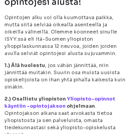
opintojesi alusta!
Opintojen alku voi olla kuumottava paikka,
mutta siitä selviää oikealla asenteella ja
oikeilla välineillä. Olemme koonneet sinulle
ISYY:ssä eli Itä-Suomen yliopiston
ylioppilaskunnassa 12 neuvoa, joiden joiden
avulla selviät opintojesi alusta sujuvammin.
1.) Älä huolestu
, jos vähän jännittää, niin
jännittää muitakin. Suurin osa muista uusista
opiskelijoista on ihan yhtä pihalla kaikesta kuin
sinäkin.
2.) Osallistu
yliopiston
Yliopisto-opinnot
käyntiin -opintojakson
ohjelmaan
.
Opintojakson aikana saat arvokasta tietoa
yliopistosta ja sen palveluista, omasta
tiedekunnastasi sekä yliopisto-opiskelusta