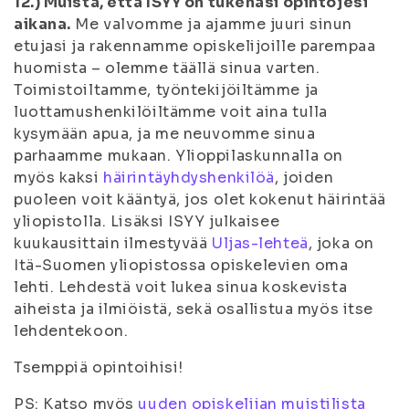
12.) Muista, että ISYY on tukenasi opintojesi
aikana.
Me valvomme ja ajamme juuri sinun
etujasi ja rakennamme opiskelijoille parempaa
huomista – olemme täällä sinua varten.
Toimistoiltamme, työntekijöiltämme ja
luottamushenkilöiltämme voit aina tulla
kysymään apua, ja me neuvomme sinua
parhaamme mukaan. Ylioppilaskunnalla on
myös kaksi
häirintäyhdyshenkilöä
, joiden
puoleen voit kääntyä, jos olet kokenut häirintää
yliopistolla. Lisäksi ISYY julkaisee
kuukausittain ilmestyvää
Uljas-lehteä
, joka on
Itä-Suomen yliopistossa opiskelevien oma
lehti. Lehdestä voit lukea sinua koskevista
aiheista ja ilmiöistä, sekä osallistua myös itse
lehdentekoon.
Tsemppiä opintoihisi!
PS: Katso myös
uuden opiskelijan muistilista