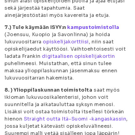
sinun alasi opiskelijoiden puolia ja ajaa etujasi
sekä järjestää tapahtumia. Saat
ainejärjestöstäsi myös kavereita ja etuja.
7.) Tule käymään ISYY:n
kampustoimistolla
(Joensuu, Kuopio ja Savonlinna) ja hoida
lukuvuositarra
opiskelijakorttiisi
, niin saat
opiskelijaedut käyttöösi. Vaihtoehtoisesti voit
ladata Frankin
digitaalisen opiskelijakortin
puhelimeesi. Muistathan, että sinun tulee
maksaa ylioppilaskunnan jäsenmaksu ennen
lukuvuositarran hakemista.
8. ) Ylioppilaskunnan toimistolta
saat myös
ikioman lukuvuosikalenterisi, johon voit
suunnitella ja aikatauluttaa syksyn menosi.
Lisäksi voit ostaa toimistolta itsellesi törkeän
hienon
Straight outta Itä-Suomi -kangaskassin
,
jossa kuljetat kätevästi opiskeluvälineesi.
Suurempi malli vetää sisälleen jopa läppärin!