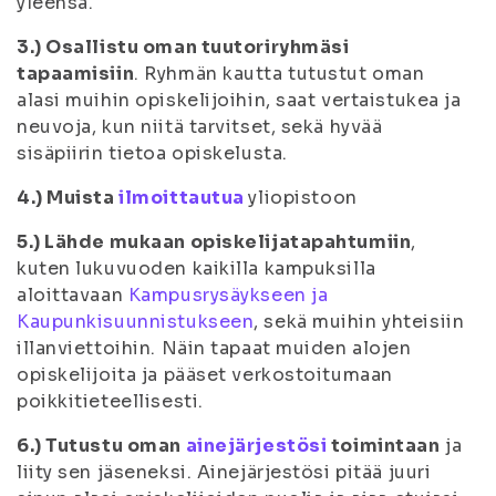
yleensä.
3.) Osallistu oman tuutoriryhmäsi
tapaamisiin
. Ryhmän kautta tutustut oman
alasi muihin opiskelijoihin, saat vertaistukea ja
neuvoja, kun niitä tarvitset, sekä hyvää
sisäpiirin tietoa opiskelusta.
4.) Muista
ilmoittautua
yliopistoon
5.) Lähde mukaan opiskelijatapahtumiin
,
kuten lukuvuoden kaikilla kampuksilla
aloittavaan
Kampusrysäykseen ja
Kaupunkisuunnistukseen
, sekä muihin yhteisiin
illanviettoihin. Näin tapaat muiden alojen
opiskelijoita ja pääset verkostoitumaan
poikkitieteellisesti.
6.) Tutustu oman
ainejärjestösi
toimintaan
ja
liity sen jäseneksi. Ainejärjestösi pitää juuri