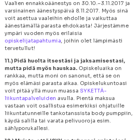
Vaalien ennakkoäänestys on 30.10.–3.11.2017 ja
varsinainen äänestyspäivä 8.11.2017. Myös sinä
voit asettua vaaleihin ehdolle ja vaikuttaa
äänestämällä parasta ehdokasta! Järjestämme
ympäri vuoden myös erilaisia
opiskelijatapahtumia
, joihin olet lämpimästi
tervetullut!
11.) Pidä huolta itsestäsi ja jaksamisestasi,
mutta pidä myös hauskaa.
Opiskeluaika on
rankkaa, mutta moni on sanonut, että se on
myös elämäsi parasta aikaa. Opiskelukuntoasi
voit pitää yllä muun muassa
SYKETTÄ-
liikuntapalveluiden
avulla. Pientä maksua
vastaan voit osallistua esimerkiksi ohjatuille
liikuntatunneille tankotanssista body pumppiin,
käydä salilla tai varata pelivuoroja esim.
sählyporukallesi.