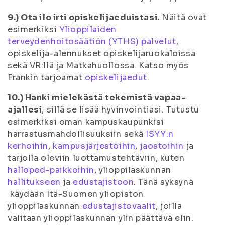
9.) Ota ilo irti opiskelijaeduistasi.
Näitä ovat
esimerkiksi
Ylioppilaiden
terveydenhoitosäätiön (YTHS) palvelut
,
opiskelija-alennukset opiskelijaruokaloissa
sekä VR:llä ja Matkahuollossa. Katso myös
Frankin tarjoamat
opiskelijaedut
.
10.) Hanki mielekästä tekemistä vapaa-
ajallesi
, sillä se lisää hyvinvointiasi. Tutustu
esimerkiksi oman kampuskaupunkisi
harrastusmahdollisuuksiin sekä
ISYY:n
kerhoihin
,
kampusjärjestöihin
,
jaostoihin
ja
tarjolla oleviin luottamustehtäviin, kuten
halloped-paikkoihin
, ylioppilaskunnan
hallitukseen
ja
edustajistoon
. Tänä syksynä
käydään Itä-Suomen yliopiston
ylioppilaskunnan
edustajistovaalit
, joilla
valitaan ylioppilaskunnan ylin päättävä elin.