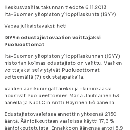
Keskusvaalilautakunnan tiedote 6.11.2013
Itä-Suomen yliopiston ylioppilaskunta (ISYY)
Vapaa julkaistavaksi: heti
ISYY:n edustajistovaalien voittajaksi
Puolueettomat
Itä-Suomen yliopiston ylioppilaskunnan (ISYY)
historian kolmas edustajisto on valittu. Vaalien
voittajaksi selviytyivät Puolueettomat
seitsemällä (7) edustajapaikalla.
Vaalien äänikuningattareksi ja -kuninkaaksi
nousivat Puolueettomien Maria Jauhiainen 63
äänellä ja KuoLO:n Antti Häyrinen 64 äänellä.
Edustajistovaaleissa annettiin yhteensä 2150
ääntä. Äänioikeuttaan vaaleissa käytti 17,3 %
äänioikeutetuista. Ennakkoon äänensä antoi 8,9