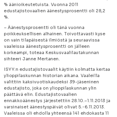
% äänioikeutetuista. Vuonna 2011
edustajistovaalien äänestysprosentti oli 28,2
%.
– Äänestysprosentti oli tänä vuonna
poikkeuksellisen alhainen. Toivottavasti kyse
on vain tilapäisestä ilmiöstä ja seuraavissa
vaaleissa äänestysprosentti on jälleen
korkeampi, toteaa Keskusvaalilautakunnan
sihteeri Janne Mertanen.
ISYY:n edustajistovaalit käytiin kolmatta kertaa
ylioppilaskunnan historian aikana. Vaaleilla
valittiin kaksivuotiskaudeksi 39-jäseninen
edustajisto, joka on ylioppilaskunnan ylin
päättävä elin. Edustajistovaalien
ennakkoäänestys järjestettiin 28.10.–1.11.2013 ja
varsinaiset äänestyspäivät olivat 5.−6.11.2013.
Vaaleissa oli ehdolla yhteensä 141 ehdokasta 11