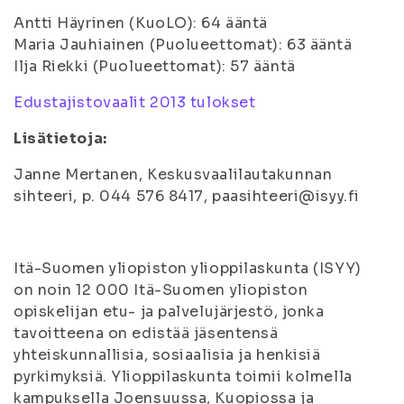
Antti Häyrinen (KuoLO): 64 ääntä
Maria Jauhiainen (Puolueettomat): 63 ääntä
Ilja Riekki (Puolueettomat): 57 ääntä
Edustajistovaalit 2013 tulokset
Lisätietoja:
Janne Mertanen, Keskusvaalilautakunnan
sihteeri, p. 044 576 8417, paasihteeri@isyy.fi
Itä-Suomen yliopiston ylioppilaskunta (ISYY)
on noin 12 000 Itä-Suomen yliopiston
opiskelijan etu- ja palvelujärjestö, jonka
tavoitteena on edistää jäsentensä
yhteiskunnallisia, sosiaalisia ja henkisiä
pyrkimyksiä. Ylioppilaskunta toimii kolmella
kampuksella Joensuussa, Kuopiossa ja