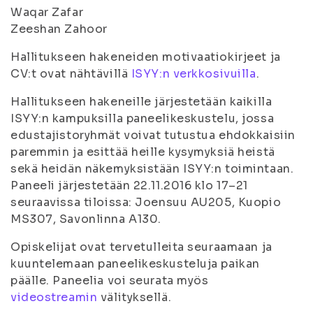
Waqar Zafar
Zeeshan Zahoor
Hallitukseen hakeneiden motivaatiokirjeet ja
CV:t ovat nähtävillä
ISYY:n verkkosivuilla
.
Hallitukseen hakeneille järjestetään kaikilla
ISYY:n kampuksilla paneelikeskustelu, jossa
edustajistoryhmät voivat tutustua ehdokkaisiin
paremmin ja esittää heille kysymyksiä heistä
sekä heidän näkemyksistään ISYY:n toimintaan.
Paneeli järjestetään 22.11.2016 klo 17–21
seuraavissa tiloissa: Joensuu AU205, Kuopio
MS307, Savonlinna A130.
Opiskelijat ovat tervetulleita seuraamaan ja
kuuntelemaan paneelikeskusteluja paikan
päälle. Paneelia voi seurata myös
videostreamin
välityksellä.