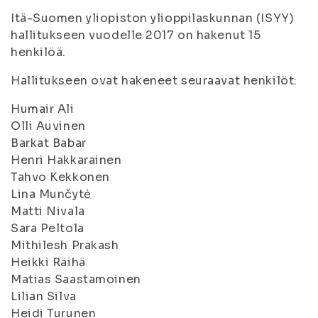
Itä-Suomen yliopiston ylioppilaskunnan (ISYY)
hallitukseen vuodelle 2017 on hakenut 15
henkilöä.
Hallitukseen ovat hakeneet seuraavat henkilöt:
Humair Ali
Olli Auvinen
Barkat Babar
Henri Hakkarainen
Tahvo Kekkonen
Lina Munčytė
Matti Nivala
Sara Peltola
Mithilesh Prakash
Heikki Räihä
Matias Saastamoinen
Lilian Silva
Heidi Turunen