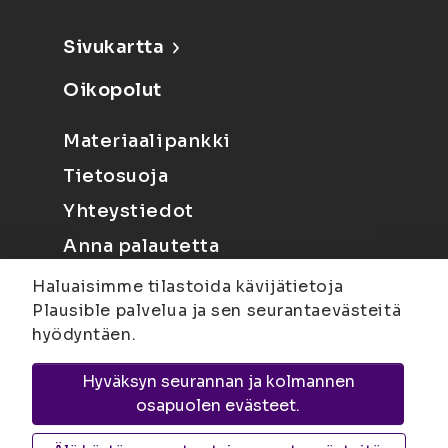
Sivukartta
Oikopolut
Materiaalipankki
Tietosuoja
Yhteystiedot
Anna palautetta
Haluaisimme tilastoida kävijätietoja
Plausible palvelua ja sen seurantaevästeitä
hyödyntäen.
Hyväksyn seurannan ja kolmannen
Joensuu
Suvantokatu 6, 80100 Joensuu |
osapuolen evästeet.
Kuopio
Yliopistonranta 15, PL 1627, 70211