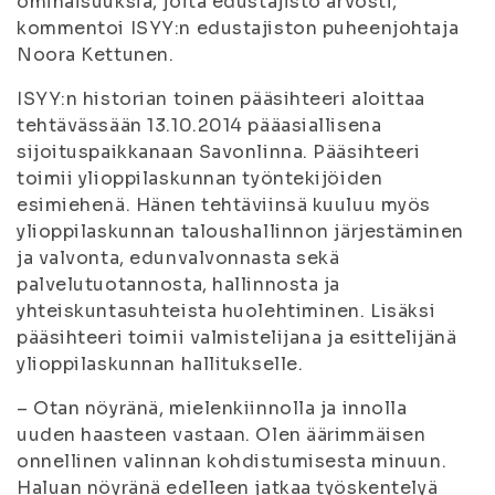
ominaisuuksia, joita edustajisto arvosti,
kommentoi ISYY:n edustajiston puheenjohtaja
Noora Kettunen.
ISYY:n historian toinen pääsihteeri aloittaa
tehtävässään 13.10.2014 pääasiallisena
sijoituspaikkanaan Savonlinna. Pääsihteeri
toimii ylioppilaskunnan työntekijöiden
esimiehenä. Hänen tehtäviinsä kuuluu myös
ylioppilaskunnan taloushallinnon järjestäminen
ja valvonta, edunvalvonnasta sekä
palvelutuotannosta, hallinnosta ja
yhteiskuntasuhteista huolehtiminen. Lisäksi
pääsihteeri toimii valmistelijana ja esittelijänä
ylioppilaskunnan hallitukselle.
– Otan nöyränä, mielenkiinnolla ja innolla
uuden haasteen vastaan. Olen äärimmäisen
onnellinen valinnan kohdistumisesta minuun.
Haluan nöyränä edelleen jatkaa työskentelyä