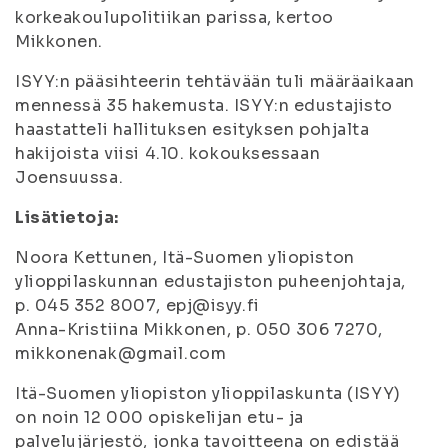
korkeakoulupolitiikan parissa, kertoo
Mikkonen.
ISYY:n pääsihteerin tehtävään tuli määräaikaan
mennessä 35 hakemusta. ISYY:n edustajisto
haastatteli hallituksen esityksen pohjalta
hakijoista viisi 4.10. kokouksessaan
Joensuussa.
Lisätietoja:
Noora Kettunen, Itä-Suomen yliopiston
ylioppilaskunnan edustajiston puheenjohtaja,
p. 045 352 8007, epj@isyy.fi
Anna-Kristiina Mikkonen, p. 050 306 7270,
mikkonenak@gmail.com
Itä-Suomen yliopiston ylioppilaskunta (ISYY)
on noin 12 000 opiskelijan etu- ja
palvelujärjestö, jonka tavoitteena on edistää