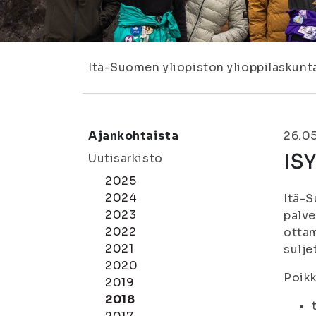
Itä-Suomen yliopiston ylioppilaskunt
Ajankohtaista
26.0
ISY
Uutisarkisto
2025
2024
Itä-S
2023
palve
2022
ottam
2021
sulje
2020
Poikk
2019
2018