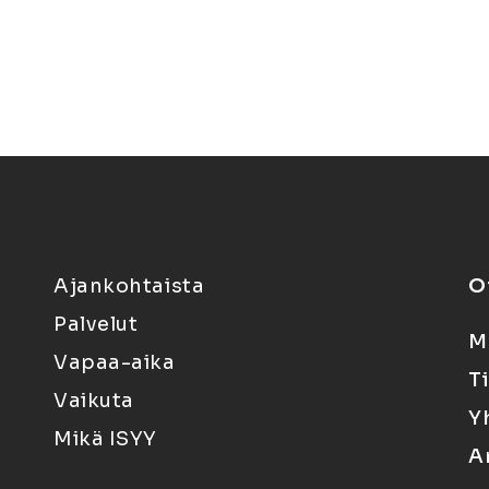
Ajankohtaista
O
Palvelut
M
Vapaa-aika
T
Vaikuta
Y
Mikä ISYY
A