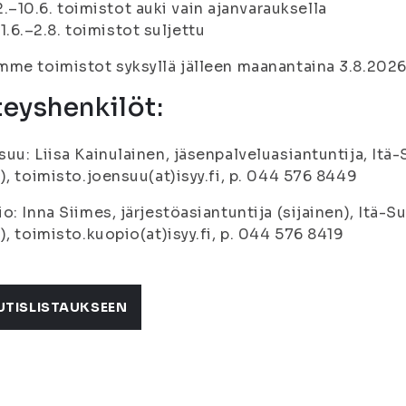
2.–10.6. toimistot auki vain ajanvarauksella
11.6.–2.8. toimistot suljettu
me toimistot syksyllä jälleen maanantaina 3.8.2026
eyshenkilöt:
uu: Liisa Kainulainen, jäsenpalveluasiantuntija, Itä
), toimisto.joensuu(at)isyy.fi, p. 044 576 8449
o: Inna Siimes, järjestöasiantuntija (sijainen), Itä-
), toimisto.kuopio(at)isyy.fi, p. 044 576 8419
UTISLISTAUKSEEN