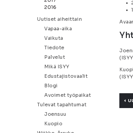
2017
2016
Uutiset aiheittain
Avaam
Vapaa-aika
Yht
Vaikuta
Tiedote
Joens
Palvelut
(ISYY
Mikä ISYY
Kuopi
Edustajistovaalit
(ISYY
Blogi
Avoimet työpaikat
U
Tulevat tapahtumat
Joensuu
Kuopio