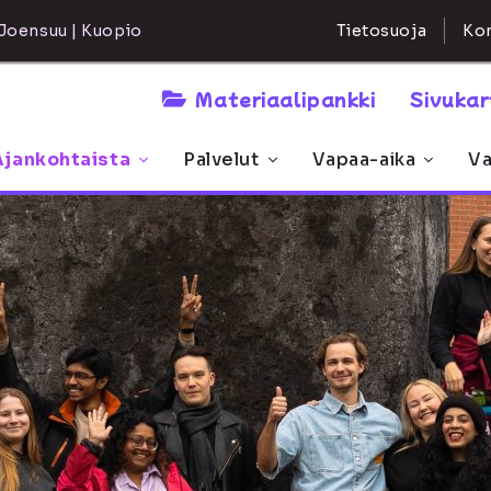
Kon
Joensuu | Kuopio
Tietosuoja
Materiaalipankki
Sivuka
Ajankohtaista
Palvelut
Vapaa-aika
Va