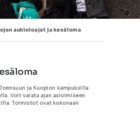
tojen aukioloajat ja kesäloma
 kesäloma
 Joensuun ja Kuopion kampuksilla
la. Voit varata ajan asioimiseen
tilla. Toimistot ovat kokonaan