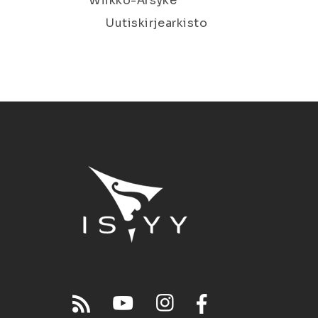
Wiikko-Ärsyke
Uutiskirjearkisto