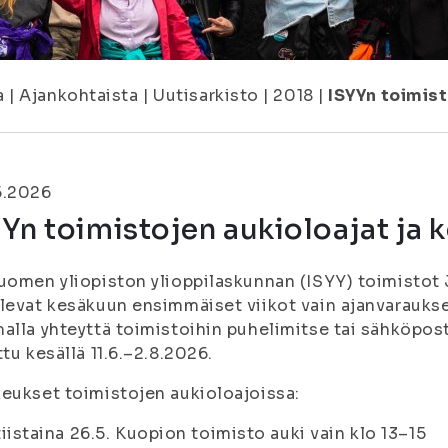
a
|
Ajankohtaista
|
Uutisarkisto
|
2018
|
ISYYn toimis
5.2026
Yn toimistojen aukioloajat ja
uomen yliopiston ylioppilaskunnan (ISYY) toimistot
levat kesäkuun ensimmäiset viikot vain ajanvarauksel
alla yhteyttä toimistoihin puhelimitse tai sähköpos
ttu kesällä 11.6.–2.8.2026.
eukset toimistojen aukioloajoissa:
tiistaina 26.5. Kuopion toimisto auki vain klo 13–15