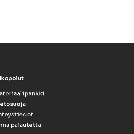
ikopolut
ateriaalipankki
ietosuoja
hteystiedot
nna palautetta