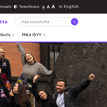
In English
trasti:
Tekstikoko:
rtta
ikuta
Mikä ISYY