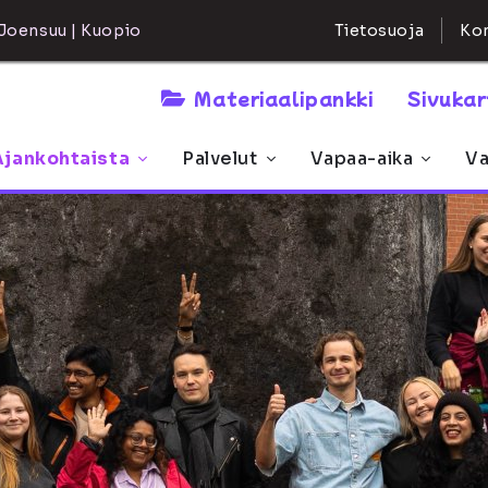
Kon
Joensuu | Kuopio
Tietosuoja
Materiaalipankki
Sivuka
Ajankohtaista
Palvelut
Vapaa-aika
Va