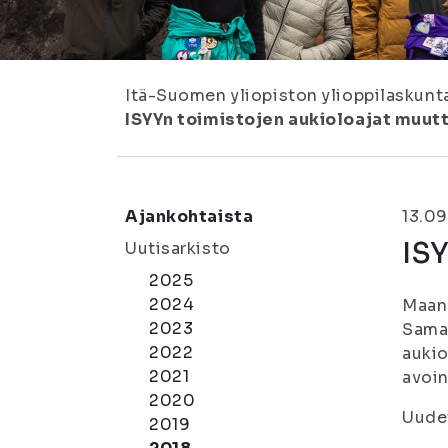
Itä-Suomen yliopiston ylioppilaskunt
ISYYn toimistojen aukioloajat muutt
Ajankohtaista
13.09
ISY
Uutisarkisto
2025
2024
Maana
2023
Samal
2022
aukio
2021
avoin
2020
Uudet
2019