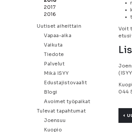
2018
2017
2016
Uutiset aiheittain
Voit 
Vapaa-aika
etusi
Vaikuta
Li
Tiedote
Palvelut
Joens
(ISYY
Mikä ISYY
Edustajistovaalit
Kuopi
044 5
Blogi
Avoimet työpaikat
Tulevat tapahtumat
U
Joensuu
Kuopio