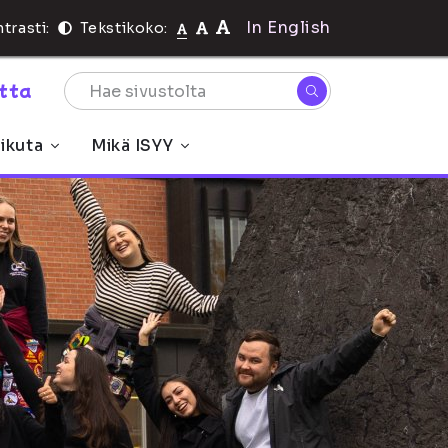
In English
trasti:
Tekstikoko:
rtta
ikuta
Mikä ISYY