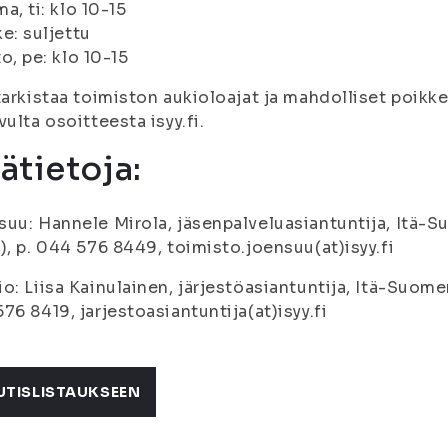
ma, ti: klo 10-15
ke: suljettu
to, pe: klo 10-15
tarkistaa toimiston aukioloajat ja mahdolliset poik
vulta osoitteesta isyy.fi.
sätietoja:
uu: Hannele Mirola, jäsenpalveluasiantuntija, Itä-S
), p. 044 576 8449, toimisto.joensuu(at)isyy.fi
o: Liisa Kainulainen, järjestöasiantuntija, Itä-Suomen
76 8419, jarjestoasiantuntija(at)isyy.fi
UTISLISTAUKSEEN