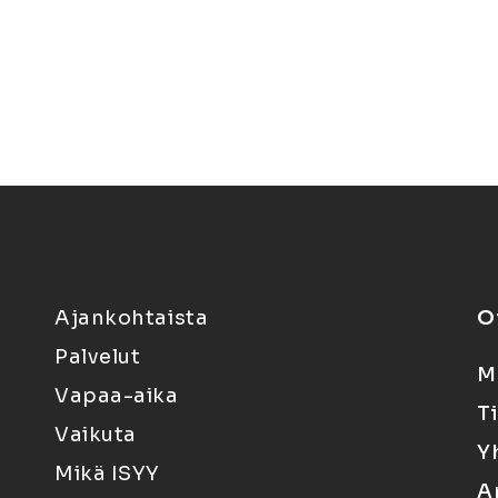
Ajankohtaista
O
Palvelut
M
Vapaa-aika
T
Vaikuta
Y
Mikä ISYY
A