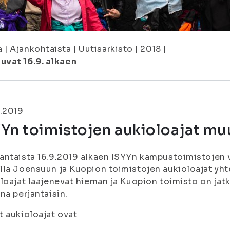
a
|
Ajankohtaista
|
Uutisarkisto
|
2018
|
uvat 16.9. alkaen
.2019
Yn toimistojen aukioloajat muu
ntaista 16.9.2019 alkaen ISYYn kampustoimistojen v
la Joensuun ja Kuopion toimistojen aukioloajat yh
loajat laajenevat hieman ja Kuopion toimisto on jatk
na perjantaisin.
 aukioloajat ovat