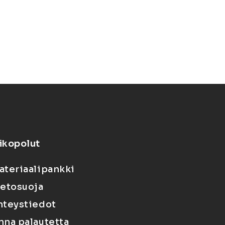
ikopolut
ateriaalipankki
ietosuoja
hteystiedot
nna palautetta