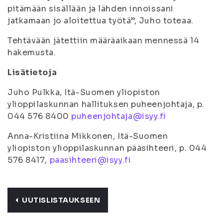
pitämään sisällään ja lähden innoissani
jatkamaan jo aloitettua työtä”, Juho toteaa.
Tehtävään jätettiin määräaikaan mennessä 14
hakemusta.
Lisätietoja
Juho Pulkka, Itä-Suomen yliopiston
ylioppilaskunnan hallituksen puheenjohtaja, p.
044 576 8400
puheenjohtaja@isyy.fi
Anna-Kristiina Mikkonen, Itä-Suomen
yliopiston ylioppilaskunnan pääsihteeri, p. 044
576 8417,
paasihteeri@isyy.fi
UUTISLISTAUKSEEN