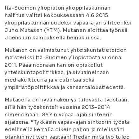
Itä-Suomen yliopiston ylioppilaskunnan
hallitus valitsi kokouksessaan 4.6.2015
ylioppilaskunnan uudeksi vapaa-ajan sihteeriksi
Juho Mutasen (YTM). Mutanen aloittaa työnsä
Joensuun kampuksella heinäkuussa.
Mutanen on valmistunut yhteiskuntatieteiden
maisteriksi Itä-Suomen yliopistosta vuonna
2011. Pääaineenaan hän on opiskellut
yhteiskuntapolitiikkaa, ja sivuaineinaan
mediakulttuuria ja viestintää sekä
ympäristöpolitiikkaa ja kansantaloustiedettä.
Mutasella on hyvä näkemys tulevasta työstään,
sillä hän työskenteli vuosina 2013–2014
nimenomaan ISYY:n vapaa-ajan sihteerin
sijaisena. ”Tykkäsin vapaa-ajan sihteerin työstä
edellisellä kerralla oikein paljon ja mielissäni
otankin nyt työn vastaan! Tiedän mitä työ tulee