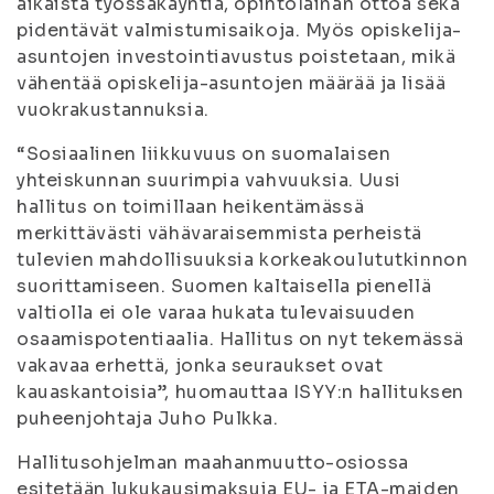
aikaista työssäkäyntiä, opintolainan ottoa sekä
pidentävät valmistumisaikoja. Myös opiskelija-
asuntojen investointiavustus poistetaan, mikä
vähentää opiskelija-asuntojen määrää ja lisää
vuokrakustannuksia.
“Sosiaalinen liikkuvuus on suomalaisen
yhteiskunnan suurimpia vahvuuksia. Uusi
hallitus on toimillaan heikentämässä
merkittävästi vähävaraisemmista perheistä
tulevien mahdollisuuksia korkeakoulututkinnon
suorittamiseen. Suomen kaltaisella pienellä
valtiolla ei ole varaa hukata tulevaisuuden
osaamispotentiaalia. Hallitus on nyt tekemässä
vakavaa erhettä, jonka seuraukset ovat
kauaskantoisia”, huomauttaa ISYY:n hallituksen
puheenjohtaja Juho Pulkka.
Hallitusohjelman maahanmuutto-osiossa
esitetään lukukausimaksuja EU- ja ETA-maiden