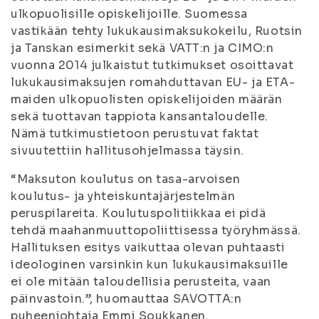
ulkopuolisille opiskelijoille. Suomessa
vastikään tehty lukukausimaksukokeilu, Ruotsin
ja Tanskan esimerkit sekä VATT:n ja CIMO:n
vuonna 2014 julkaistut tutkimukset osoittavat
lukukausimaksujen romahduttavan EU- ja ETA-
maiden ulkopuolisten opiskelijoiden määrän
sekä tuottavan tappiota kansantaloudelle.
Nämä tutkimustietoon perustuvat faktat
sivuutettiin hallitusohjelmassa täysin.
“Maksuton koulutus on tasa-arvoisen
koulutus- ja yhteiskuntajärjestelmän
peruspilareita. Koulutuspolitiikkaa ei pidä
tehdä maahanmuuttopoliittisessa työryhmässä.
Hallituksen esitys vaikuttaa olevan puhtaasti
ideologinen varsinkin kun lukukausimaksuille
ei ole mitään taloudellisia perusteita, vaan
päinvastoin.”, huomauttaa SAVOTTA:n
puheenjohtaja Emmi Soukkanen.