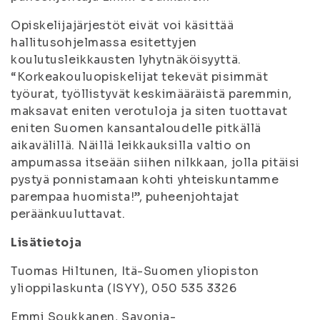
Opiskelijajärjestöt eivät voi käsittää
hallitusohjelmassa esitettyjen
koulutusleikkausten lyhytnäköisyyttä.
“Korkeakouluopiskelijat tekevät pisimmät
työurat, työllistyvät keskimääräistä paremmin,
maksavat eniten verotuloja ja siten tuottavat
eniten Suomen kansantaloudelle pitkällä
aikavälillä. Näillä leikkauksilla valtio on
ampumassa itseään siihen nilkkaan, jolla pitäisi
pystyä ponnistamaan kohti yhteiskuntamme
parempaa huomista!”, puheenjohtajat
peräänkuuluttavat.
Lisätietoja
Tuomas Hiltunen, Itä-Suomen yliopiston
ylioppilaskunta (ISYY), 050 535 3326
Emmi Soukkanen, Savonia-