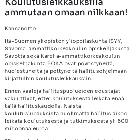
Koulutusleikkauksilla
ammutaan omaan nilkkaan!
Kannanotto
Itä-Suomen yliopiston ylioppilaskunta ISYY,
Savonia-ammattikorkeakoulun opiskelijakunta
Savotta sekä Karelia-ammattikorkeakoulun
opiskelijakunta POKA ovat pöyristyneitä,
huolestuneita ja pettyneitä hallitusohjelmaan
kirjattuihin koulutusleikkauksiin.
Ennen vaaleja hallituspuolueiden edustajat
vakuuttivat, ettei koulutuksesta leikata enää
tällä hallituskaudella. Näistä
koulutuslupauksista huolimatta hallitus aikoo
leikata koulutuksesta ja tutkimuksesta yli 600
miljoonaa euroa.