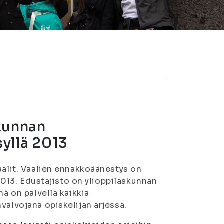
kunnan
syllä 2013
aalit. Vaalien ennakkoäänestys on
.2013. Edustajisto on ylioppilaskunnan
nä on palvella kaikkia
valvojana opiskelijan arjessa.