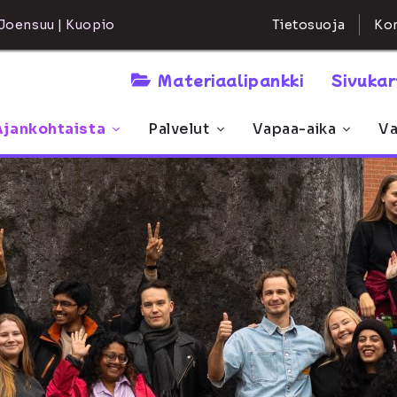
Kon
Joensuu | Kuopio
Tietosuoja
Materiaalipankki
Sivuka
Ajankohtaista
Palvelut
Vapaa-aika
Va