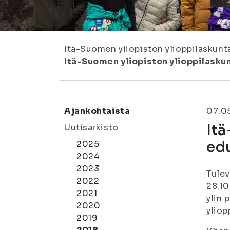
Itä-Suomen yliopiston ylioppilaskunt
Itä-Suomen yliopiston ylioppilaskun
Ajankohtaista
07.0
It
Uutisarkisto
edu
2025
2024
2023
Tulev
2022
28.10
2021
ylin 
2020
yliop
2019