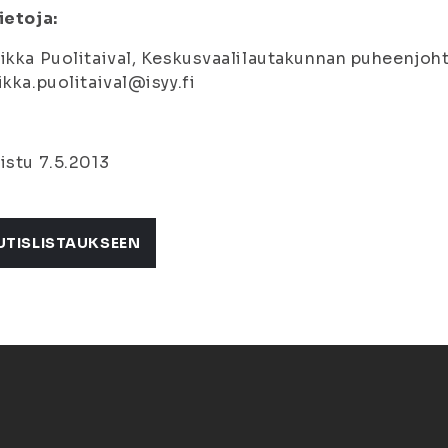
ietoja:
ikka Puolitaival, Keskusvaalilautakunnan puheenjohta
ikka.puolitaival@isyy.fi
istu 7.5.2013
UTISLISTAUKSEEN