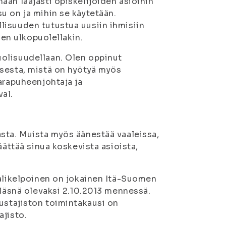
aan laajasti opiskelijoiden asioihin
u on ja mihin se käytetään.
lisuuden tutustua uusiin ihmisiin
sen ulkopuolellakin.
olisuudellaan. Olen oppinut
isesta, mistä on hyötyä myös
arapuheenjohtaja ja
al.
sta. Muista myös äänestää vaaleissa,
äättää sinua koskevista asioista,
aalikelpoinen on jokainen Itä-Suomen
 läsnä olevaksi 2.10.2013 mennessä.
dustajiston toimintakausi on
ajisto.