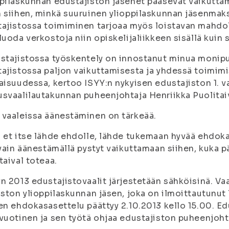
pilaskunnan edustajiston jäsenet pääsevät vaikuttam
 siihen, minkä suuruinen ylioppilaskunnan jäsenmaks
ajistossa toimiminen tarjoaa myös loistavan mahdol
luoda verkostoja niin opiskelijaliikkeen sisällä kuin 
stajistossa työskentely on innostanut minua monipu
ajistossa paljon vaikuttamisesta ja yhdessä toimim
aisuudessa, kertoo ISYY:n nykyisen edustajiston 1. v
svaalilautakunnan puheenjohtaja Henriikka Puolitaiv
vaaleissa äänestäminen on tärkeää.
 et itse lähde ehdolle, lähde tukemaan hyvää ehdoka
 vain äänestämällä pystyt vaikuttamaan siihen, kuka p
taival toteaa.
n 2013 edustajistovaalit järjestetään sähköisinä. V
iston ylioppilaskunnan jäsen, joka on ilmoittautunut
en ehdokasasettelu päättyy 2.10.2013 kello 15.00. E
vuotinen ja sen työtä ohjaa edustajiston puheenjoht