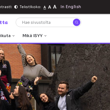
In English
trasti:
Tekstikoko:
rtta
ikuta
Mikä ISYY