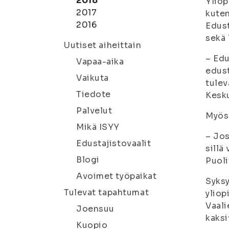
2018
Yliop
2017
kuten
2016
Edust
sekä 
Uutiset aiheittain
– Edu
Vapaa-aika
edust
Vaikuta
tulev
Tiedote
Kesku
Palvelut
Myös 
Mikä ISYY
– Jos
Edustajistovaalit
sillä
Blogi
Puoli
Avoimet työpaikat
Syksy
Tulevat tapahtumat
yliop
Vaali
Joensuu
kaksi
Kuopio