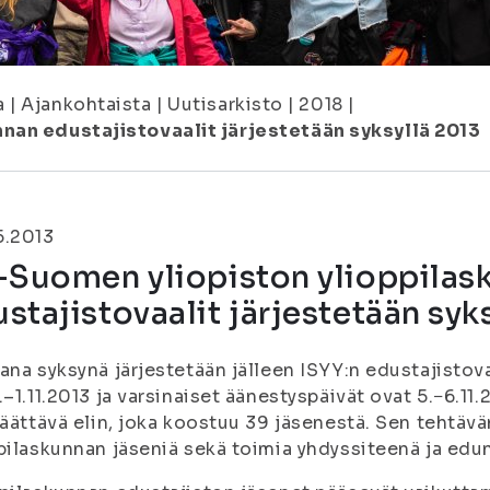
a
|
Ajankohtaista
|
Uutisarkisto
|
2018
|
nan edustajistovaalit järjestetään syksyllä 2013
5.2013
ä-Suomen yliopiston ylioppilas
stajistovaalit järjestetään syk
ana syksynä järjestetään jälleen ISYY:n edustajistov
.–1.11.2013 ja varsinaiset äänestyspäivät ovat 5.−6.11
päättävä elin, joka koostuu 39 jäsenestä. Sen tehtävä
pilaskunnan jäseniä sekä toimia yhdyssiteenä ja edun