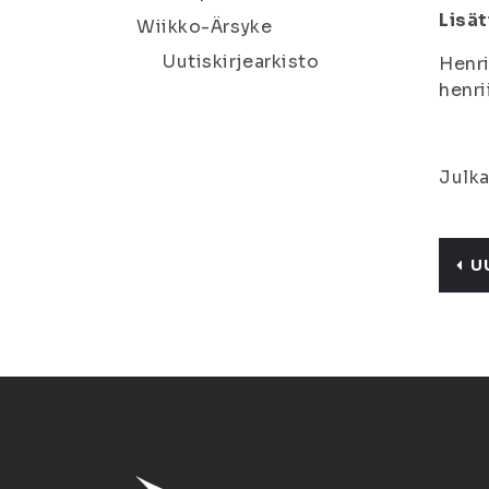
Lisät
Wiikko-Ärsyke
Uutiskirjearkisto
Henri
henri
Julka
U