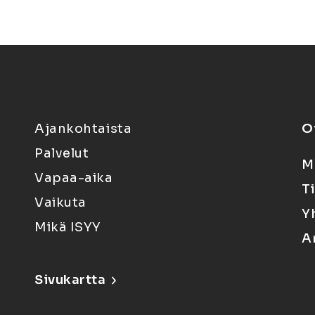
Ajankohtaista
O
Palvelut
M
Vapaa-aika
T
Vaikuta
Y
Mikä ISYY
A
Sivukartta