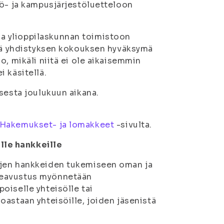
tö- ja kampusjärjestöluetteloon
a ylioppilaskunnan toimistoon
tää yhdistyksen kokouksen hyväksymä
o, mikäli niitä ei ole aikaisemmin
 käsitellä.
sesta joulukuun aikana.
Hakemukset- ja lomakkeet
-sivulta.
lle hankkeille
öjen hankkeiden tukemiseen oman ja
keavustus myönnetään
oiselle yhteisölle tai
oastaan yhteisöille, joiden jäsenistä