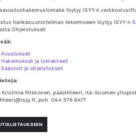
eavustushakemuslomake löytyy ISYY:n verkkosivuil
istus hankesuunnitelman tekemiseen löytyy ISYY:n
S
sta Ohjeistukset.
isää:
:
Avustukset
:
Hakemukset ja lomakkeet
:
Säännöt ja ohjeistukset
ietoja:
Kristiina Mikkonen, pääsihteeri, Itä-Suomen yliopist
hteeri@isyy.fi, puh. 044 576 8417
UTISLISTAUKSEEN