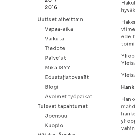
2017
Hakuk
2016
hyväk
Uutiset aiheittain
Hake
Vapaa-aika
viime
edell
Vaikuta
toimi
Tiedote
Yliop
Palvelut
Ylei
Mikä ISYY
Yleis
Edustajistovaalit
Blogi
Hank
Avoimet työpaikat
Hanke
Tulevat tapahtumat
mahd
hanke
Joensuu
yliop
Kuopio
vähin