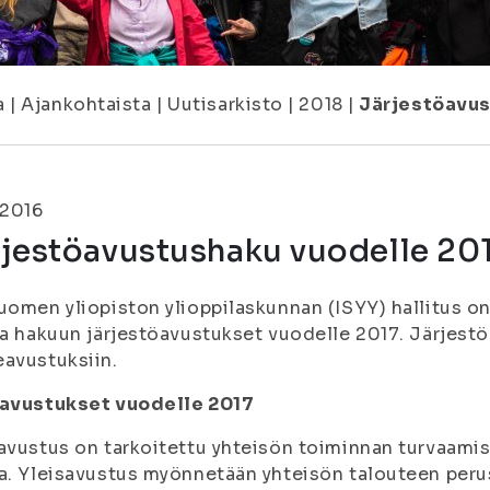
a
|
Ajankohtaista
|
Uutisarkisto
|
2018
|
Järjestöavus
.2016
jestöavustushaku vuodelle 201
uomen yliopiston ylioppilaskunnan (ISYY) hallitus o
aa hakuun järjestöavustukset vuodelle 2017. Järjestö
avustuksiin.
savustukset vuodelle 2017
avustus on tarkoitettu yhteisön toiminnan turvaam
a. Yleisavustus myönnetään yhteisön talouteen peru