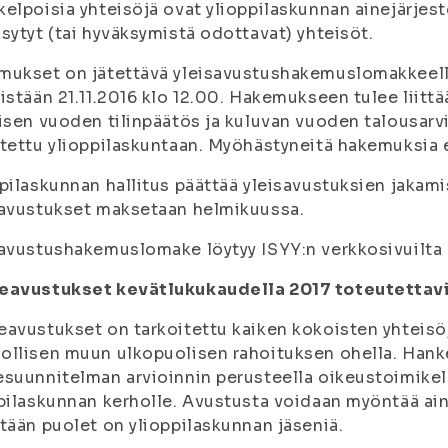
elpoisia yhteisöjä ovat ylioppilaskunnan ainejärjes
sytyt (tai hyväksymistä odottavat) yhteisöt.
mukset on jätettävä yleisavustushakemuslomakkeell
istään 21.11.2016 klo 12.00. Hakemukseen tulee liit
isen vuoden tilinpäätös ja kuluvan vuoden talousarvi
tettu ylioppilaskuntaan. Myöhästyneitä hakemuksia ei
pilaskunnan hallitus päättää yleisavustuksien jakami
savustukset maksetaan helmikuussa.
avustushakemuslomake löytyy ISYY:n verkkosivuilta
eavustukset kevätlukukaudella 2017 toteutettavi
avustukset on tarkoitettu kaiken kokoisten yhteis
ollisen muun ulkopuolisen rahoituksen ohella. Han
suunnitelman arvioinnin perusteella oikeustoimikelp
pilaskunnan kerholle. Avustusta voidaan myöntää ain
tään puolet on ylioppilaskunnan jäseniä.