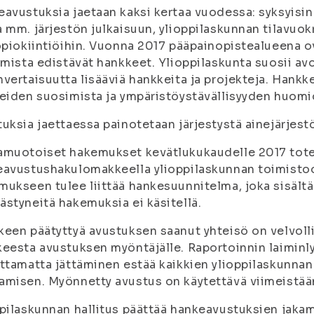
avustuksia jaetaan kaksi kertaa vuodessa: syksyisin
 mm. järjestön julkaisuun, ylioppilaskunnan tilavuok
opiokiintiöihin. Vuonna 2017 pääpainopistealueena ov
umista edistävät hankkeet. Ylioppilaskunta suosii avo
vertaisuutta lisääviä hankkeita ja projekteja. Hankk
eiden suosimista ja ympäristöystävällisyyden huomi
uksia jaettaessa painotetaan järjestystä ainejärjest
muotoiset hakemukset kevätlukukaudelle 2017 toteu
avustushakulomakkeella ylioppilaskunnan toimistoon
ukseen tulee liittää hankesuunnitelma, joka sisält
styneitä hakemuksia ei käsitellä.
een päätyttyä avustuksen saanut yhteisö on velvoll
eesta avustuksen myöntäjälle. Raportoinnin laiminly
ttamatta jättäminen estää kaikkien ylioppilaskunna
misen. Myönnetty avustus on käytettävä viimeistään
pilaskunnan hallitus päättää hankeavustuksien jaka