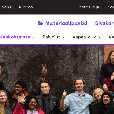
Kon
Joensuu | Kuopio
Tietosuoja
Materiaalipankki
Sivuka
Ajankohtaista
Palvelut
Vapaa-aika
Va