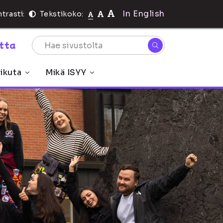
In English
trasti:
Tekstikoko:
rtta
ikuta
Mikä ISYY