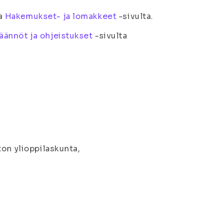
ta
Hakemukset- ja lomakkeet
-sivulta.
äännöt ja ohjeistukset
-sivulta
on ylioppilaskunta,