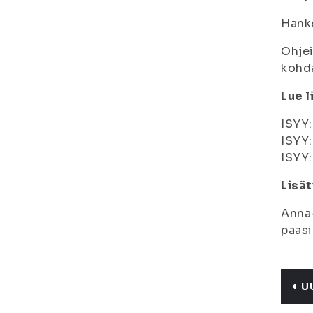
Hank
Ohje
kohda
Lue l
ISYY
ISYY
ISYY
Lisät
Anna-
paasi
U