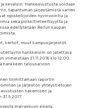
 ja keväisin. Hankeavustusta voidaan
riin, tapahtuman järjestämistä varten
at opiskelijoiden hyvinvointia ja
imia sekä poikkitieteellisyyttä ja
eissa edellytetään Reilun kaupan
oimista.
öt, kerhot, muut kampusjärjestöt.
tettaviin hankkeisiin on jätettävä
 viimeistään 21.11.2016 klo 12.00.
ää hankkeen talousarvion.
inen toimittamaan raportin
öminen ja järjestön yhteystietojen
n avustusten hakemisen ja
 31.5.2017.
misesta marraskuun aikana.