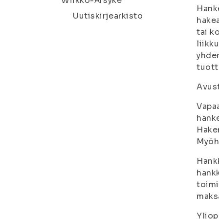
Wiikko-Ärsyke
Hanke
Uutiskirjearkisto
hakea
tai k
liikk
yhden
tuott
Avust
Vapaa
hanke
Hakem
Myöhä
Hankk
hankk
toimi
maksa
Yliop