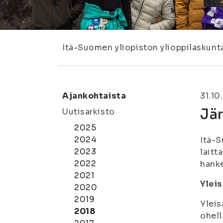
Itä-Suomen yliopiston ylioppilaskunt
Ajankohtaista
31.10
Jär
Uutisarkisto
2025
2024
Itä-S
2023
laitt
2022
hanke
2021
Ylei
2020
2019
Yleis
2018
ohell