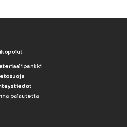
ikopolut
ateriaalipankki
ietosuoja
hteystiedot
nna palautetta