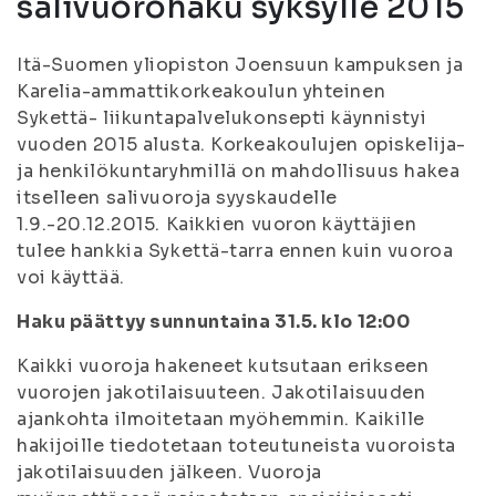
salivuorohaku syksylle 2015
Itä-Suomen yliopiston Joensuun kampuksen ja
Karelia-ammattikorkeakoulun yhteinen
Sykettä- liikuntapalvelukonsepti käynnistyi
vuoden 2015 alusta. Korkeakoulujen opiskelija-
ja henkilökuntaryhmillä on mahdollisuus hakea
itselleen salivuoroja syyskaudelle
1.9.-20.12.2015. Kaikkien vuoron käyttäjien
tulee hankkia Sykettä-tarra ennen kuin vuoroa
voi käyttää.
Haku päättyy sunnuntaina 31.5. klo 12:00
Kaikki vuoroja hakeneet kutsutaan erikseen
vuorojen jakotilaisuuteen. Jakotilaisuuden
ajankohta ilmoitetaan myöhemmin. Kaikille
hakijoille tiedotetaan toteutuneista vuoroista
jakotilaisuuden jälkeen. Vuoroja