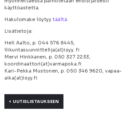
myönnettäessä painotetaan ensisijaisesti
käyttöastetta.
Hakulomake löytyy
täältä
.
Lisätietoja:
Heli Aalto, p. 044 576 8445,
liikuntasuunnittelija(at)isyy. fi
Mervi Hinkkanen, p. 050 327 2233,
koordinaattori(at)varmapoka.fi
Kari-Pekka Mustonen, p. 050 346 9620, vapaa-
aika(at)isyy.fi
UUTISLISTAUKSEEN