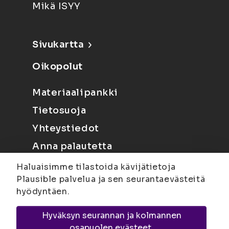
Mikä ISYY
Sivukartta
Oikopolut
Materiaalipankki
Tietosuoja
Yhteystiedot
Anna palautetta
Haluaisimme tilastoida kävijätietoja
Plausible palvelua ja sen seurantaevästeitä
hyödyntäen.
Hyväksyn seurannan ja kolmannen
Joensuu
Suvantokatu 6, 80100 Joensuu |
osapuolen evästeet.