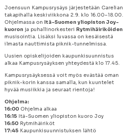
Joensuun Kampusrysäys järjestetään Carelian
takapihalla keskiviikkona 2.9. klo 16.00–18.00.
Ohjelmassa on
Itä-Suomen yliopiston Joy-
kuoron
ja puhallinorkesteri
Rytmihäiriköiden
musisointia. Lisäksi luvassa on kesäisestä
ilmasta nauttimista piknik-tunnelmissa.
Uusien opiskelijoiden kaupunkisuunnistus
alkaa Kampusrysäyksen yhteydestä klo 17.45.
Kampusrysäyksessä voit myös evästää oman
piknik-korin kanssa samalla, kun kuuntelet
hyvää musiikkia ja seuraat rientoja!
Ohjelma:
16:00
Ohjelma alkaa
16:15
Itä-Suomen yliopiston kuoro Joy
16:50
Rytmihäiriköt
17:45
Kaupunkisuunnistuksen lähtö