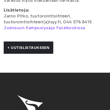
Varaudu myös maksamaan narikasta.
Lisätietoja:
Jarno Pitko, tuutorointisihteeri,
tuutorointisihteeri(a)isyy.fi, 044 576 8415
Joensuun Kampusrysäys Facebookissa
UUTISLISTAUKSEEN