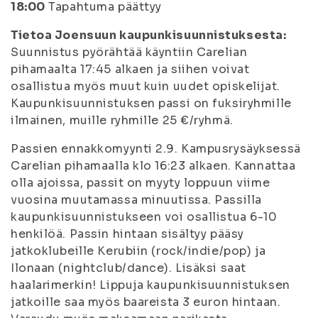
18:00
Tapahtuma päättyy
Tietoa Joensuun kaupunkisuunnistuksesta:
Suunnistus pyörähtää käyntiin Carelian
pihamaalta 17:45 alkaen ja siihen voivat
osallistua myös muut kuin uudet opiskelijat.
Kaupunkisuunnistuksen passi on fuksiryhmille
ilmainen, muille ryhmille 25 €/ryhmä.
Passien ennakkomyynti 2.9. Kampusrysäyksessä
Carelian pihamaalla klo 16:23 alkaen. Kannattaa
olla ajoissa, passit on myyty loppuun viime
vuosina muutamassa minuutissa. Passilla
kaupunkisuunnistukseen voi osallistua 6-10
henkilöä. Passin hintaan sisältyy pääsy
jatkoklubeille Kerubiin (rock/indie/pop) ja
Ilonaan (nightclub/dance). Lisäksi saat
haalarimerkin! Lippuja kaupunkisuunnistuksen
jatkoille saa myös baareista 3 euron hintaan.