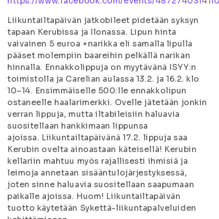
https://www.facebook.com/events/487274031411
Liikuntailtapäivän jatkobileet pidetään syksyn
tapaan Kerubissa ja Ilonassa. Lipun hinta
vaivainen 5 euroa +narikka eli samalla lipulla
pääset molempiin baareihin pelkällä narikan
hinnalla. Ennakkolippuja on myytävänä ISYY:n
toimistolla ja Carelian aulassa 13.2. ja 16.2. klo
10–14. Ensimmäiselle 500:lle ennakkolipun
ostaneelle haalarimerkki. Ovelle jätetään jonkin
verran lippuja, mutta iltabileisiin haluavia
suositellaan hankkimaan lippunsa
ajoissa. Liikuntailtapäivänä 17.2. lippuja saa
Kerubin ovelta ainoastaan käteisellä! Kerubin
kellariin mahtuu myös rajallisesti ihmisiä ja
leimoja annetaan sisääntulojärjestyksessä,
joten sinne haluavia suositellaan saapumaan
paikalle ajoissa. Huom! Liikuntailtapäivän
tuotto käytetään Sykettä-liikuntapalveluiden