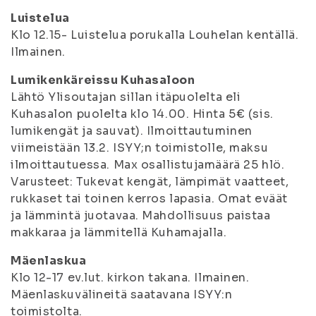
Luistelua
Klo 12.15- Luistelua porukalla Louhelan kentällä.
Ilmainen.
Lumikenkäreissu Kuhasaloon
Lähtö Ylisoutajan sillan itäpuolelta eli
Kuhasalon puolelta klo 14.00. Hinta 5€ (sis.
lumikengät ja sauvat). Ilmoittautuminen
viimeistään 13.2. ISYY;n toimistolle, maksu
ilmoittautuessa. Max osallistujamäärä 25 hlö.
Varusteet: Tukevat kengät, lämpimät vaatteet,
rukkaset tai toinen kerros lapasia. Omat eväät
ja lämmintä juotavaa. Mahdollisuus paistaa
makkaraa ja lämmitellä Kuhamajalla.
Mäenlaskua
Klo 12-17 ev.lut. kirkon takana. Ilmainen.
Mäenlaskuvälineitä saatavana ISYY:n
toimistolta.