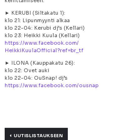
kehittämiseen.
► KERUBI (Siltakatu 1):
klo 21: Lipunmyynti alkaa
klo 22-04: Kerubi dj’s (Kellari)
klo 23: Heikki Kuula (Kellari)
https://www.facebook.com/
HeikkiKuulaOfficial?ref=br_
tf
► ILONA (Kauppakatu 26):
klo 22: Ovet auki
klo 22-04: OuSnap! dj’s
https://www.facebook.com/
ousnap
UUTISLISTAUKSEEN