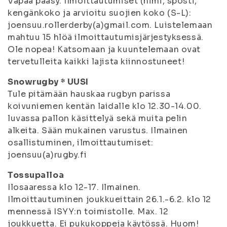
Vapaa pääsy. Ilmoittautumiset (nimi, sposti,
kengänkoko ja arvioitu suojien koko (S-L):
joensuu.rollerderby(a)gmail.com. Luistelemaan
mahtuu 15 hlöä ilmoittautumisjärjestyksessä.
Ole nopea! Katsomaan ja kuuntelemaan ovat
tervetulleita kaikki lajista kiinnostuneet!
Snowrugby * UUSI
Tule pitämään hauskaa rugbyn parissa
koivuniemen kentän laidalle klo 12.30-14.00.
luvassa pallon käsittelyä sekä muita pelin
alkeita. Sään mukainen varustus. Ilmainen
osallistuminen, ilmoittautumiset:
joensuu(a)rugby.fi
Tossupalloa
Ilosaaressa klo 12-17. Ilmainen.
Ilmoittautuminen joukkueittain 26.1.-6.2. klo 12
mennessä ISYY:n toimistolle. Max. 12
joukkuetta. Ei pukukoppeja käytössä. Huom!