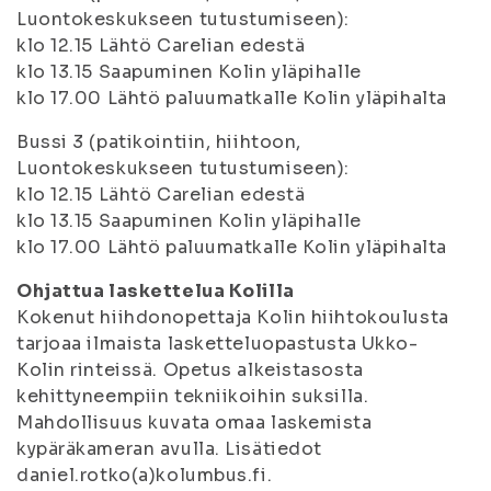
Luontokeskukseen tutustumiseen):
klo 12.15 Lähtö Carelian edestä
klo 13.15 Saapuminen Kolin yläpihalle
klo 17.00 Lähtö paluumatkalle Kolin yläpihalta
Bussi 3 (patikointiin, hiihtoon,
Luontokeskukseen tutustumiseen):
klo 12.15 Lähtö Carelian edestä
klo 13.15 Saapuminen Kolin yläpihalle
klo 17.00 Lähtö paluumatkalle Kolin yläpihalta
Ohjattua laskettelua Kolilla
Kokenut hiihdonopettaja Kolin hiihtokoulusta
tarjoaa ilmaista lasketteluopastusta Ukko-
Kolin rinteissä. Opetus alkeistasosta
kehittyneempiin tekniikoihin suksilla.
Mahdollisuus kuvata omaa laskemista
kypäräkameran avulla. Lisätiedot
daniel.rotko(a)kolumbus.fi.