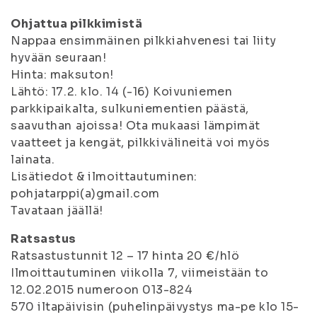
Ohjattua pilkkimistä
Nappaa ensimmäinen pilkkiahvenesi tai liity
hyvään seuraan!
Hinta: maksuton!
Lähtö: 17.2. klo. 14 (-16) Koivuniemen
parkkipaikalta, sulkuniementien päästä,
saavuthan ajoissa! Ota mukaasi lämpimät
vaatteet ja kengät, pilkkivälineitä voi myös
lainata.
Lisätiedot & ilmoittautuminen:
pohjatarppi(a)gmail.com
Tavataan jäällä!
Ratsastus
Ratsastustunnit 12 – 17 hinta 20 €/hlö
Ilmoittautuminen viikolla 7, viimeistään to
12.02.2015 numeroon 013-824
570 iltapäivisin (puhelinpäivystys ma-pe klo 15-