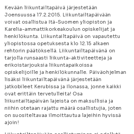
Kevään liikuntailtapäivä järjestetään
Joensuussa 17.2.2015. Liikuntailtapäivään
voivat osallistua Itä-Suomen yliopiston ja
Karelia-ammattikorkeakoulun opiskelijat ja
henkilökunta. Liikuntailtapäivä on vapautettu
yliopistossa opetuksesta klo 12.15 alkaen
rehtorin päätöksellä. Liikuntailtapäivänä on
tarjolla runsaasti liikunta-aktiviteetteja ja
erikoistarjouksia liikuntapaikoissa
opiskelijoille ja henkilökunnalle. Päiväohjelman
lisäksi liikuntailtapäivänä järjestetään
jatkobileet Kerubissa ja Ilonassa, jonne kaikki
ovat erittäin tervetulleita! Osa
liikuntailtapäivän lajeista on maksullisia ja
niihin otetaan rajattu määrä osallistujia, joten
on suositeltavaa ilmoittautua lajeihin hyvissä
ajoin!