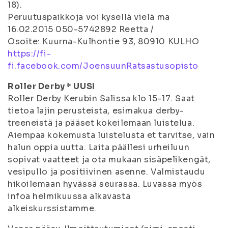
18).
Peruutuspaikkoja voi kysellä vielä ma
16.02.2015 050-5742892 Reetta /
Osoite: Kuurna-Kulhontie 93, 80910 KULHO
https://fi-
fi.facebook.com/JoensuunRatsastusopisto
Roller Derby * UUSI
Roller Derby Kerubin Salissa klo 15-17. Saat
tietoa lajin perusteista, esimakua derby-
treeneistä ja pääset kokeilemaan luistelua.
Aiempaa kokemusta luistelusta et tarvitse, vain
halun oppia uutta. Laita päällesi urheiluun
sopivat vaatteet ja ota mukaan sisäpelikengät,
vesipullo ja positiivinen asenne. Valmistaudu
hikoilemaan hyvässä seurassa. Luvassa myös
infoa helmikuussa alkavasta
alkeiskurssistamme.