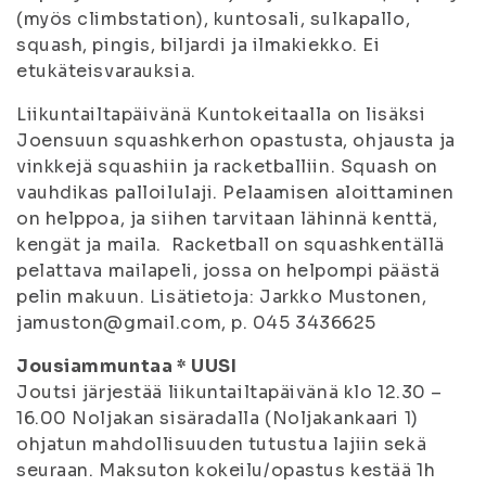
(myös climbstation), kuntosali, sulkapallo,
squash, pingis, biljardi ja ilmakiekko. Ei
etukäteisvarauksia.
Liikuntailtapäivänä Kuntokeitaalla on lisäksi
Joensuun squashkerhon opastusta, ohjausta ja
vinkkejä squashiin ja racketballiin. Squash on
vauhdikas palloilulaji. Pelaamisen aloittaminen
on helppoa, ja siihen tarvitaan lähinnä kenttä,
kengät ja maila. Racketball on squashkentällä
pelattava mailapeli, jossa on helpompi päästä
pelin makuun. Lisätietoja: Jarkko Mustonen,
jamuston@gmail.com, p. 045 3436625
Jousiammuntaa * UUSI
Joutsi järjestää liikuntailtapäivänä klo 12.30 –
16.00 Noljakan sisäradalla (Noljakankaari 1)
ohjatun mahdollisuuden tutustua lajiin sekä
seuraan. Maksuton kokeilu/opastus kestää 1h