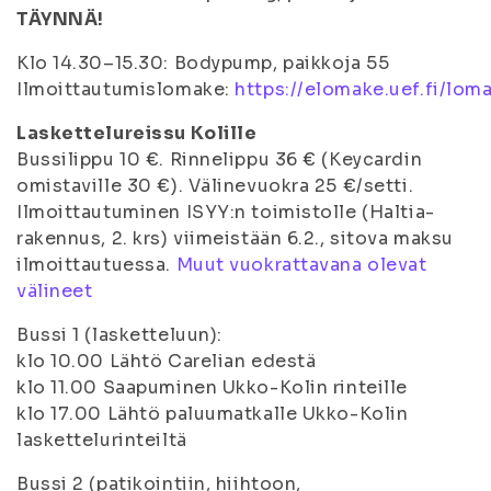
TÄYNNÄ!
Klo 14.30–15.30: Bodypump, paikkoja 55
Ilmoittautumislomake:
https://elomake.uef.fi/lo
Laskettelureissu Kolille
Bussilippu 10 €. Rinnelippu 36 € (Keycardin
omistaville 30 €). Välinevuokra 25 €/setti.
Ilmoittautuminen ISYY:n toimistolle (Haltia-
rakennus, 2. krs) viimeistään 6.2., sitova maksu
ilmoittautuessa.
Muut vuokrattavana olevat
välineet
Bussi 1 (lasketteluun):
klo 10.00 Lähtö Carelian edestä
klo 11.00 Saapuminen Ukko-Kolin rinteille
klo 17.00 Lähtö paluumatkalle Ukko-Kolin
laskettelurinteiltä
Bussi 2 (patikointiin, hiihtoon,