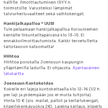
hallille. Ilmoittautuminen ISYY:n
toimistolle. Varusteiksi lämpimät
talviurheiluvaatteet sekä vaihtokengät.
Hankijalkapalloa * UUSI
Tule pelaamaan hankijalkapalloa Koivuniemen
kentälle liikuntailtapäivänä klo 13-15. Ei
ennakkoilmoittautumista. Kaikki tervetulleita
taitotasoon katsomatta!
Hiihtoa
Hiihtoa porukalla Joensuun kaupungin
ylläpitämillä laduilla. Ei ohjausta.
Ajantasainen
latukartta
Joensuun Kuntokeidas
Kokeile eri lajeja kuntokeitaalla klo 12-16 (1/2 h
per laji ja pidempään jos ei muita tulijoita).
Hinta 10 € (sis. mailat, pallot ja keilailukengät,
kiipeilykenkävuokra 2€). Lajeina keilaus, kiipeily