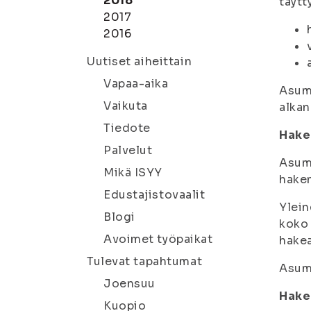
2018
täytt
2017
2016
Uutiset aiheittain
Vapaa-aika
Asumi
Vaikuta
alkan
Tiedote
Hake
Palvelut
Asumi
Mikä ISYY
hakem
Edustajistovaalit
Ylein
Blogi
koko 
Avoimet työpaikat
hakea
Tulevat tapahtumat
Asum
Joensuu
Hake
Kuopio