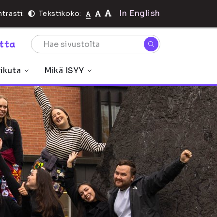
In English
trasti:
Tekstikoko:
rtta
ikuta
Mikä ISYY