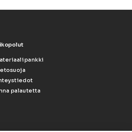
ikopolut
ateriaalipankki
ietosuoja
hteystiedot
nna palautetta