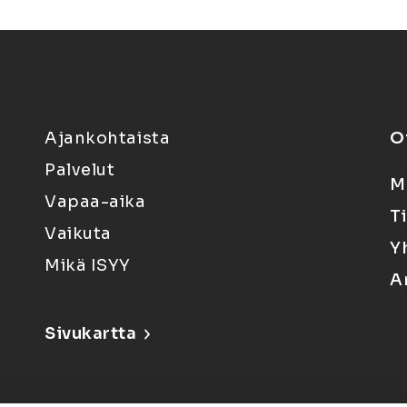
Ajankohtaista
O
Palvelut
M
Vapaa-aika
T
Vaikuta
Y
Mikä ISYY
A
Sivukartta