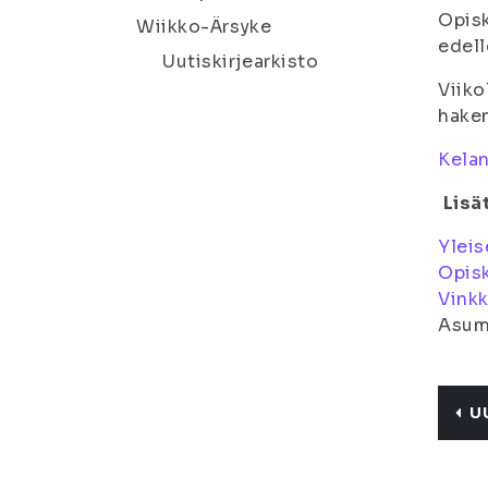
Opisk
Wiikko-Ärsyke
edell
Uutiskirjearkisto
Viiko
hakem
Kelan
Lisä
Yleis
Opisk
Vink
Asum
U