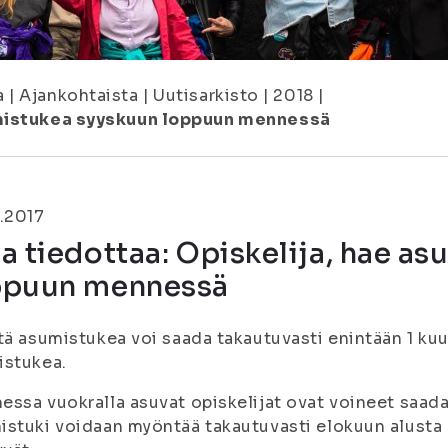
a
|
Ajankohtaista
|
Uutisarkisto
|
2018
|
umistukea syyskuun loppuun mennessä
.2017
a tiedottaa: Opiskelija, hae a
ppuun mennessä
tä asumistukea voi saada takautuvasti enintään 1 kuu
istukea.
ssa vuokralla asuvat opiskelijat ovat voineet saada 
stuki voidaan myöntää takautuvasti elokuun alusta a