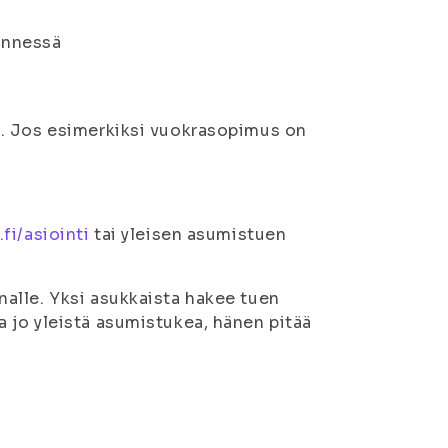
ennessä
n. Jos esimerkiksi vuokrasopimus on
fi/asiointi
tai yleisen asumistuen
alle. Yksi asukkaista hakee tuen
 jo yleistä asumistukea, hänen pitää