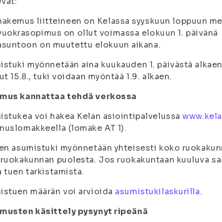
yvät:
hakemus liitteineen on Kelassa syyskuun loppuun m
vuokrasopimus on ollut voimassa elokuun 1. päivänä
asuntoon on muutettu elokuun aikana.
stuki myönnetään aina kuukauden 1. päivästä alkae
ut 15.8., tuki voidaan myöntää 1.9. alkaen.
mus kannattaa tehdä verkossa
stukea voi hakea Kelan asiointipalvelussa
www.kela.
uslomakkeella (lomake AT 1).
en asumistuki myönnetään yhteisesti koko ruokakunn
ruokakunnan puolesta. Jos ruokakuntaan kuuluva saa
 tuen tarkistamista.
istuen määrän voi arvioida
asumistukilaskurilla
.
musten käsittely pysynyt ripeänä