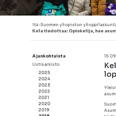
Itä-Suomen yliopiston ylioppilaskunt
Kela tiedottaa: Opiskelija, hae as
Ajankohtaista
15.09
Kel
Uutisarkisto
lo
2025
2024
2023
Yleis
2022
asum
2021
2020
Suome
2019
Asumi