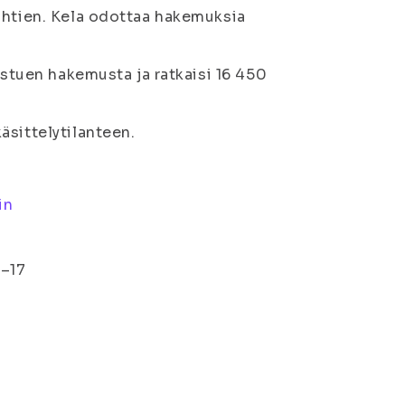
ähtien. Kela odottaa hakemuksia
istuen hakemusta ja ratkaisi 16 450
sittelytilanteen.
in
8–17