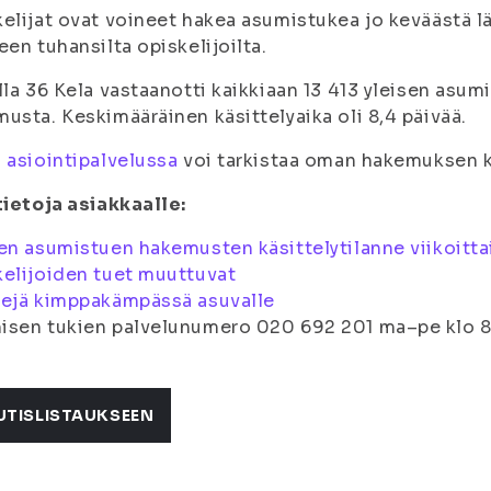
elijat ovat voineet hakea asumistukea jo keväästä l
een tuhansilta opiskelijoilta.
lla 36 Kela vastaanotti kaikkiaan 13 413 yleisen asum
usta. Keskimääräinen käsittelyaika oli 8,4 päivää.
 asiointipalvelussa
voi tarkistaa oman hakemuksen kä
tietoja asiakkaalle:
en asumistuen hakemusten käsittelytilanne viikoitta
elijoiden tuet muuttuvat
kejä kimppakämpässä asuvalle
isen tukien palvelunumero 020 692 201 ma–pe klo 
UTISLISTAUKSEEN