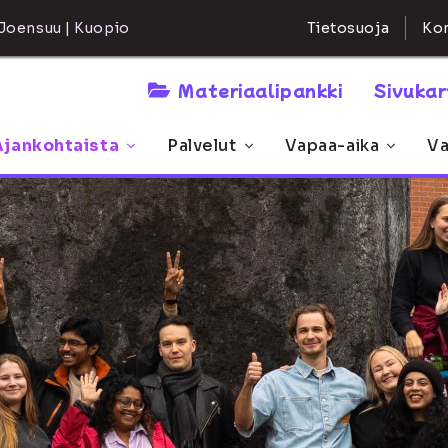
Kon
Joensuu | Kuopio
Tietosuoja
Materiaalipankki
Sivuka
Ajankohtaista
Palvelut
Vapaa-aika
Va