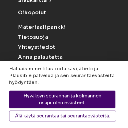
Sivukartta
Oikopolut
Materiaalipankki
Tietosuoja
Yhteystiedot
Anna palautetta
Haluaisimme tilastoida kävijätietoja
Plausible palvelua ja sen seurantaevästeitä
hyödyntäen.
Hyväksyn seurannan ja kolmannen
Joensuu
Suvantokatu 6, 80100 Joensuu |
osapuolen evästeet.
Kuopio
Yliopistonranta 15, PL 1627, 70211
Kuopio
Älä käytä seurantaa tai seurantaevästeitä.