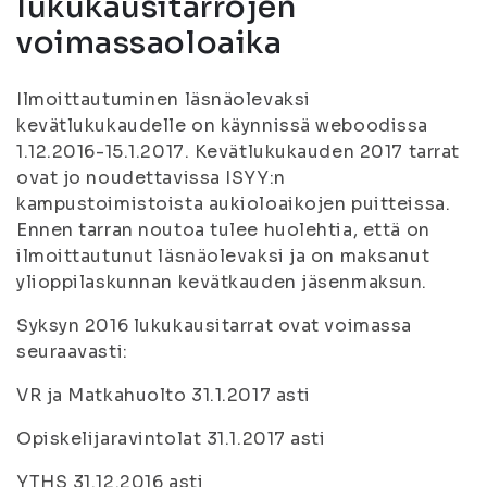
lukukausitarrojen
voimassaoloaika
Ilmoittautuminen läsnäolevaksi
kevätlukukaudelle on käynnissä weboodissa
1.12.2016-15.1.2017. Kevätlukukauden 2017 tarrat
ovat jo noudettavissa ISYY:n
kampustoimistoista aukioloaikojen puitteissa.
Ennen tarran noutoa tulee huolehtia, että on
ilmoittautunut läsnäolevaksi ja on maksanut
ylioppilaskunnan kevätkauden jäsenmaksun.
Syksyn 2016 lukukausitarrat ovat voimassa
seuraavasti:
VR ja Matkahuolto 31.1.2017 asti
Opiskelijaravintolat 31.1.2017 asti
YTHS 31.12.2016 asti