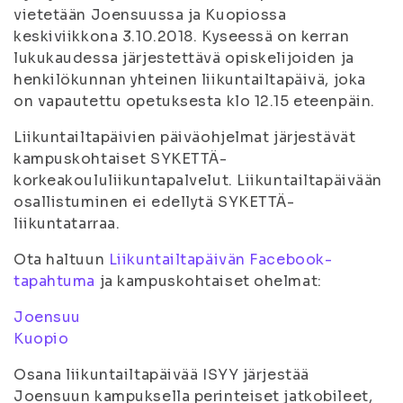
vietetään Joensuussa ja Kuopiossa
keskiviikkona 3.10.2018. Kyseessä on kerran
lukukaudessa järjestettävä opiskelijoiden ja
henkilökunnan yhteinen liikuntailtapäivä, joka
on vapautettu opetuksesta klo 12.15 eteenpäin.
Liikuntailtapäivien päiväohjelmat järjestävät
kampuskohtaiset SYKETTÄ-
korkeakoululiikuntapalvelut. Liikuntailtapäivään
osallistuminen ei edellytä SYKETTÄ-
liikuntatarraa.
Ota haltuun
Liikuntailtapäivän Facebook-
tapahtuma
ja kampuskohtaiset ohelmat:
Joensuu
Kuopio
Osana liikuntailtapäivää ISYY järjestää
Joensuun kampuksella perinteiset jatkobileet,