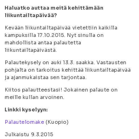
Haluatko auttaa meitä kehittämään
liikuntailtapäivää?
Kevään liikuntailtapäivää vietettiin kaikilla
kampuksilla 17.10.2015. Nyt sinulla on
mahdollista antaa palautetta
liikuntailtapäivästä.
Palautekysely on auki 13.3. saakka. Vastausten
pohjalta on tarkoitus kehittää liikuntailtapäivää
ja ajanmukaistaa sen tarjontaa.
Kiitos palautteestasi! Jokainen palaute on
meille kullan arvoinen.
Linkki kyselyyn:
Palautelomake
(Kuopio)
Julkaistu 9.3.2015