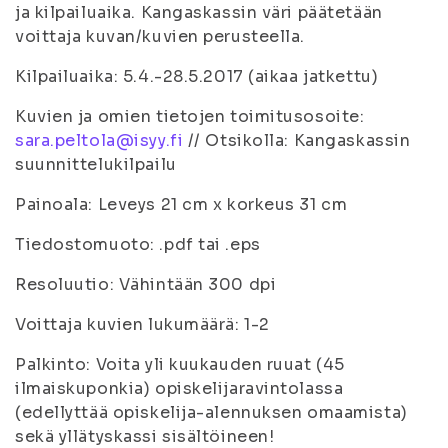
ja kilpailuaika. Kangaskassin väri päätetään
voittaja kuvan/kuvien perusteella.
Kilpailuaika: 5.4.-28.5.2017 (aikaa jatkettu)
Kuvien ja omien tietojen toimitusosoite:
sara.peltola@isyy.fi
// Otsikolla: Kangaskassin
suunnittelukilpailu
Painoala: Leveys 21 cm x korkeus 31 cm
Tiedostomuoto: .pdf tai .eps
Resoluutio: Vähintään 300 dpi
Voittaja kuvien lukumäärä: 1-2
Palkinto: Voita yli kuukauden ruuat (45
ilmaiskuponkia) opiskelijaravintolassa
(edellyttää opiskelija-alennuksen omaamista)
sekä yllätyskassi sisältöineen!