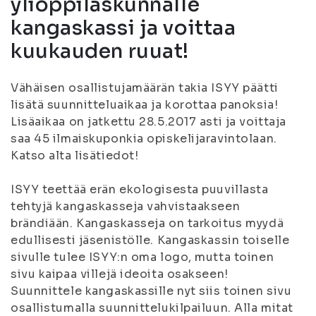
ylioppilaskunnalle
kangaskassi ja voittaa
kuukauden ruuat!
Vähäisen osallistujamäärän takia ISYY päätti
lisätä suunnitteluaikaa ja korottaa panoksia!
Lisäaikaa on jatkettu 28.5.2017 asti ja voittaja
saa 45 ilmaiskuponkia opiskelijaravintolaan.
Katso alta lisätiedot!
ISYY teettää erän ekologisesta puuvillasta
tehtyjä kangaskasseja vahvistaakseen
brändiään. Kangaskasseja on tarkoitus myydä
edullisesti jäsenistölle. Kangaskassin toiselle
sivulle tulee ISYY:n oma logo, mutta toinen
sivu kaipaa villejä ideoita osakseen!
Suunnittele kangaskassille nyt siis toinen sivu
osallistumalla suunnittelukilpailuun. Alla mitat