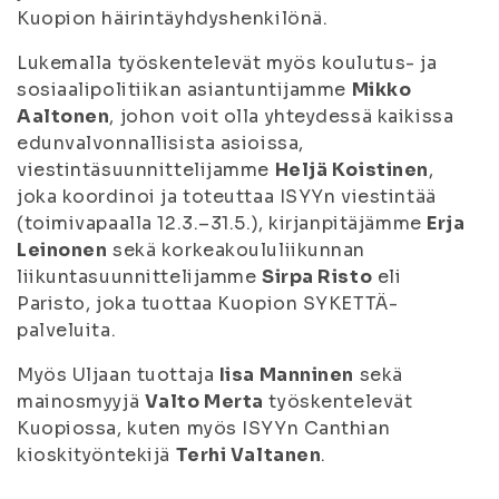
Kuopion häirintäyhdyshenkilönä.
Lukemalla työskentelevät myös koulutus- ja
sosiaalipolitiikan asiantuntijamme
Mikko
Aaltonen
, johon voit olla yhteydessä kaikissa
edunvalvonnallisista asioissa,
viestintäsuunnittelijamme
Heljä Koistinen
,
joka koordinoi ja toteuttaa ISYYn viestintää
(toimivapaalla 12.3.–31.5.), kirjanpitäjämme
Erja
Leinonen
sekä korkeakoululiikunnan
liikuntasuunnittelijamme
Sirpa Risto
eli
Paristo, joka tuottaa Kuopion SYKETTÄ-
palveluita.
Myös Uljaan tuottaja
Iisa Manninen
sekä
mainosmyyjä
Valto Merta
työskentelevät
Kuopiossa, kuten myös ISYYn Canthian
kioskityöntekijä
Terhi Valtanen
.