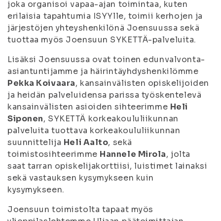
joka organisoi vapaa-ajan toimintaa, kuten
erilaisia tapahtumia ISYYlle, toimii kerhojen ja
järjestöjen yhteyshenkilönä Joensuussa sekä
tuottaa myös Joensuun SYKETTÄ-palveluita.
Lisäksi Joensuussa ovat toinen edunvalvonta-
asiantuntijamme ja häirintäyhdyshenkilömme
Pekka Koivaara
, kansainvälisten opiskelijoiden
ja heidän palveluidensa parissa työskentelevä
kansainvälisten asioiden sihteerimme
Heli
Siponen
, SYKETTÄ korkeakoululiikunnan
palveluita tuottava korkeakoululiikunnan
suunnittelija
Heli Aalto
, sekä
toimistosihteerimme
Hannele Mirola
, jolta
saat tarran opiskelijakorttiisi, luistimet lainaksi
sekä vastauksen kysymykseen kuin
kysymykseen.
Joensuun toimistolta tapaat myös