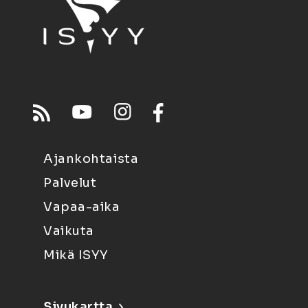
Ajankohtaista
Palvelut
Vapaa-aika
Vaikuta
Mikä ISYY
Sivukartta