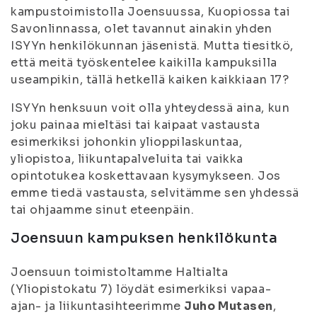
kampustoimistolla Joensuussa, Kuopiossa tai
Savonlinnassa, olet tavannut ainakin yhden
ISYYn henkilökunnan jäsenistä. Mutta tiesitkö,
että meitä työskentelee kaikilla kampuksilla
useampikin, tällä hetkellä kaiken kaikkiaan 17?
ISYYn henksuun voit olla yhteydessä aina, kun
joku painaa mieltäsi tai kaipaat vastausta
esimerkiksi johonkin ylioppilaskuntaa,
yliopistoa, liikuntapalveluita tai vaikka
opintotukea koskettavaan kysymykseen. Jos
emme tiedä vastausta, selvitämme sen yhdessä
tai ohjaamme sinut eteenpäin.
Joensuun kampuksen henkilökunta
Joensuun toimistoltamme Haltialta
(Yliopistokatu 7) löydät esimerkiksi vapaa-
ajan- ja liikuntasihteerimme
Juho Mutasen
,