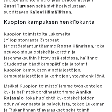
ylioppilaslehtemme Uljaan päätoimittajan
Jussi Turusen
sekä siviilipalvelustaan
suorittavan
Kalevi Hämäläisen
.
Kuopion kampuksen henkilökunta
Kuopion toimistolta Lukemalta
(Yliopistonranta 3) tapaat
järjestöasiantuntijamme
Roosa Hännisen
, joka
neuvoo sinua opiskelijakorttiin ja
jäsenmaksuihin liittyvissä asioissa, hallinnoi
Studentian bändikämppätiloja ja toimii
Kuopion kampuksen ainejärjestöjen,
kampusjärjestöjen ja kerhojen yhteyshenkilönä.
Lisäksi Kuopion toimistollamme työskentelee
kv- ja hallintokoordinaattorimme
Annika
Rajasalo
, joka huolehtii kv-opiskelijoiden
edunvalvonnasta ja palveluista, tekee Lukeman
ja Tiukanlinnan tilavaraukset sekä toimii