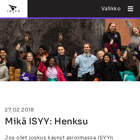
Valikko
27.02.2018
Mikä ISYY: Henksu
Jos olet joskus käynyt asioimassa ISYYn