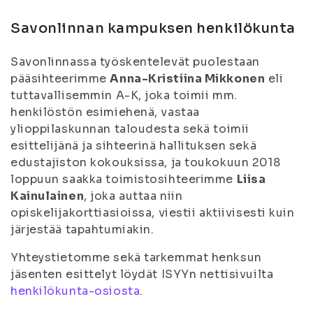
Savonlinnan kampuksen henkilökunta
Savonlinnassa työskentelevät puolestaan
pääsihteerimme
Anna-Kristiina Mikkonen
eli
tuttavallisemmin A-K, joka toimii mm.
henkilöstön esimiehenä, vastaa
ylioppilaskunnan taloudesta sekä toimii
esittelijänä ja sihteerinä hallituksen sekä
edustajiston kokouksissa, ja toukokuun 2018
loppuun saakka toimistosihteerimme
Liisa
Kainulainen
, joka auttaa niin
opiskelijakorttiasioissa, viestii aktiivisesti kuin
järjestää tapahtumiakin.
Yhteystietomme sekä tarkemmat henksun
jäsenten esittelyt löydät ISYYn nettisivuilta
henkilökunta-osiosta
.