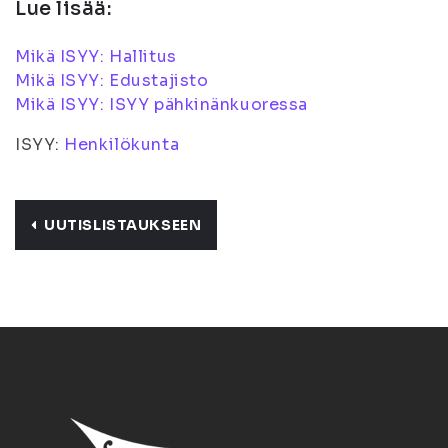
Lue lisää:
Mikä ISYY: Hallitus
Mikä ISYY: Edustajisto
Mikä ISYY: ISYY pähkinänkuoressa
ISYY:
Henkilökunta
UUTISLISTAUKSEEN