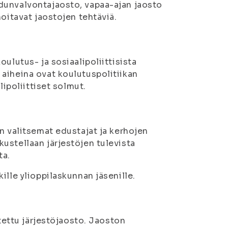
dunvalvontajaosto, vapaa-ajan jaosto
oitavat jaostojen tehtäviä.
ulutus- ja sosiaalipoliittisista
aiheina ovat koulutuspolitiikan
lipoliittiset solmut.
n valitsemat edustajat ja kerhojen
ustellaan järjestöjen tulevista
ta.
ille ylioppilaskunnan jäsenille.
itettu järjestöjaosto. Jaoston