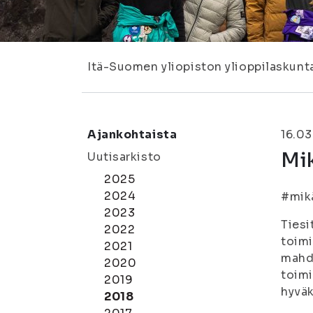
Itä-Suomen yliopiston ylioppilaskunt
Ajankohtaista
16.03
Mik
Uutisarkisto
2025
2024
#mikä
2023
Tiesi
2022
toimi
2021
mahdo
2020
toimi
2019
hyväk
2018