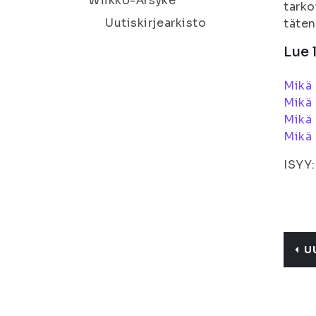
Wiikko-Ärsyke
tarko
Uutiskirjearkisto
täten
Lue 
Mikä
Mikä 
Mikä 
Mikä
ISYY
U