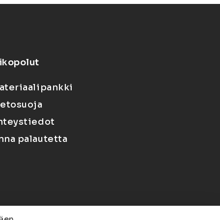
ikopolut
ateriaalipankki
ietosuoja
hteystiedot
nna palautetta
äen.