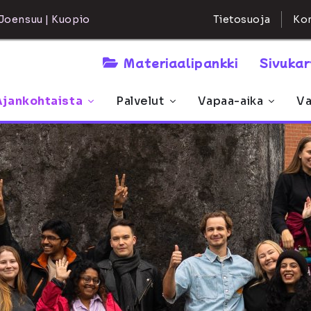
Kon
Joensuu | Kuopio
Tietosuoja
Materiaalipankki
Sivuka
Ajankohtaista
Palvelut
Vapaa-aika
Va