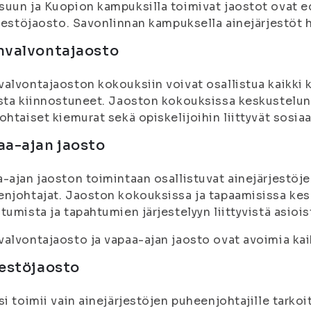
uun ja Kuopion kampuksilla toimivat jaostot ovat e
rjestöjaosto. Savonlinnan kampuksella ainejärjestöt h
nvalvontajaosto
alvontajaoston kokouksiin voivat osallistua kaikki ko
sta kiinnostuneet. Jaoston kokouksissa keskustelun 
ohtaiset kiemurat sekä opiskelijoihin liittyvät sosiaa
aa-ajan jaosto
-ajan jaoston toimintaan osallistuvat ainejärjestöje
njohtajat. Jaoston kokouksissa ja tapaamisissa kesk
tumista ja tapahtumien järjestelyyn liittyvistä asiois
alvontajaosto ja vapaa-ajan jaosto ovat avoimia kaik
estöjaosto
si toimii vain ainejärjestöjen puheenjohtajille tarko