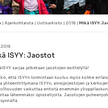
a
|
Ajankohtaista
|
Uutisarkisto
|
2018
|
Mikä ISYY: Ja
.2018
ä ISYY: Jaostot
ISYY sarjaa jatketaan jaostojen esittelyllä!
tkö, että
ISYYn toimintaan kuuluu myös kolme erilais
a yhteenliittymänä ISYYn, ainejärjestöjen ja kerhojen
llisuuden vaikuttaa entistä enemmän ylioppilaskun
ntaa lähemmäksi opiskelijoita. Jaostojen puheenjoht
synnällä.