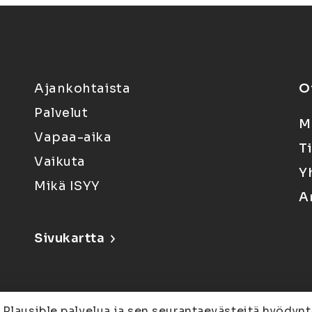
Ajankohtaista
O
Palvelut
M
Vapaa-aika
T
Vaikuta
Y
Mikä ISYY
A
Sivukartta
 Plausible palvelua ja sen seurantaevästeitä hyödynt