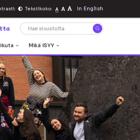
In English
trasti:
Tekstikoko:
rtta
ikuta
Mikä ISYY