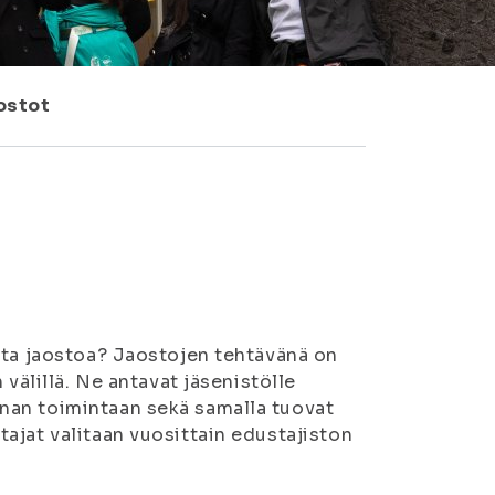
ostot
ta jaosto
a?
Jaostojen tehtävänä on
 välillä. Ne antavat jäsen
istölle
nan toimintaan sekä samalla tuovat
ajat valitaan vuosittain edustajiston