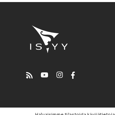
Haluaisimme tilastoida kävijätietoja