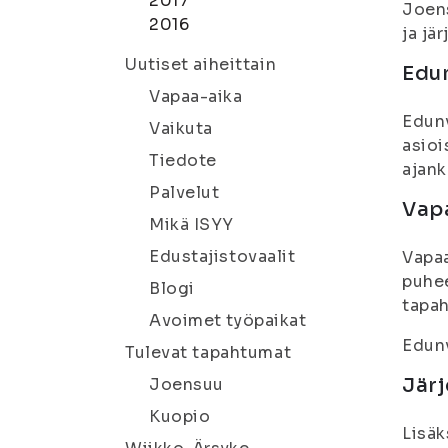
2017
Joens
2016
ja jä
Uutiset aiheittain
Edu
Vapaa-aika
Edunv
Vaikuta
asioi
Tiedote
ajank
Palvelut
Vap
Mikä ISYY
Edustajistovaalit
Vapaa
puhee
Blogi
tapah
Avoimet työpaikat
Edunv
Tulevat tapahtumat
Järj
Joensuu
Kuopio
Lisäk