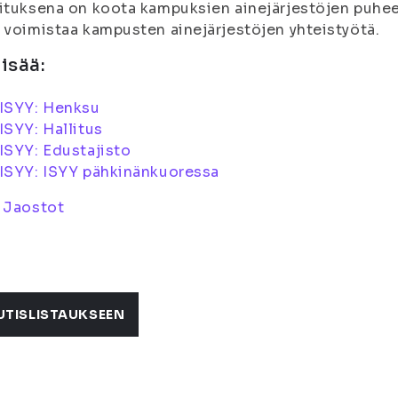
ituksena on koota kampuksien ainejärjestöjen puhe
 voimistaa kampusten ainejärjestöjen yhteistyötä.
lisää:
 ISYY: Henksu
ISYY: Hallitus
ISYY: Edustajisto
 ISYY: ISYY pähkinänkuoressa
:
Jaostot
UTISLISTAUKSEEN