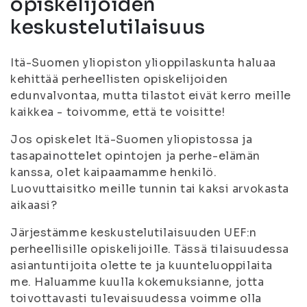
opiskelijoiden
keskustelutilaisuus
Itä-Suomen yliopiston ylioppilaskunta haluaa
kehittää perheellisten opiskelijoiden
edunvalvontaa, mutta tilastot eivät kerro meille
kaikkea - toivomme, että te voisitte!
Jos opiskelet Itä-Suomen yliopistossa ja
tasapainottelet opintojen ja perhe-elämän
kanssa, olet kaipaamamme henkilö.
Luovuttaisitko meille tunnin tai kaksi arvokasta
aikaasi?
Järjestämme keskustelutilaisuuden UEF:n
perheellisille opiskelijoille. Tässä tilaisuudessa
asiantuntijoita olette te ja kuunteluoppilaita
me. Haluamme kuulla kokemuksianne, jotta
toivottavasti tulevaisuudessa voimme olla