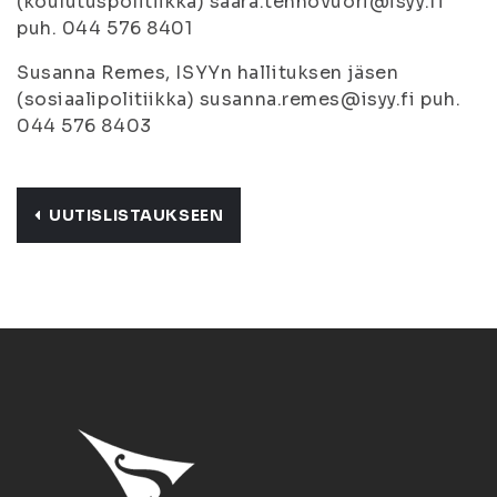
(koulutuspolitiikka) saara.tenhovuori@isyy.fi
puh. 044 576 8401
Susanna Remes, ISYYn hallituksen jäsen
(sosiaalipolitiikka) susanna.remes@isyy.fi puh.
044 576 8403
UUTISLISTAUKSEEN