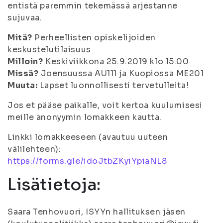
entistä paremmin tekemässä arjestanne
sujuvaa.
Mitä?
Perheellisten opiskelijoiden
keskustelutilaisuus
Milloin?
Keskiviikkona 25.9.2019 klo 15.00
Missä?
Joensuussa AU111 ja Kuopiossa ME201
Muuta:
Lapset luonnollisesti tervetulleita!
Jos et pääse paikalle, voit kertoa kuulumisesi
meille anonyymin lomakkeen kautta.
Linkki lomakkeeseen (avautuu uuteen
välilehteen):
https://forms.gle/idoJtbZKyiYpiaNL8
Lisätietoja:
Saara Tenhovuori, ISYYn hallituksen jäsen