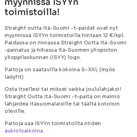
myynnissä ISYYn
toimistoilla!
Straight outta Itä-Suomi -t-paidat ovat nyt
myynnissä ISYYn toimistoilla hintaan 12 €/kpl.
Paidassa on rinnassa Straight Outta Itä-Suomi
-painatus ja hihassa Itä-Suomen yliopiston
ylioppilaskunnan (ISYY) logo.
Paitoja on saatavilla kokoina S–XXL (myös
ladyfit).
Osta itsellesi tai miksei vaikka joululahjaksi!
Straight Outta Itä-Suomi -t-paita on mainio
lahjaidea itäsuomalaisille tai täältä kotoisin
oleville.
Paitoja saa ISYYn toimistoilta niiden
aukioloaikoina
.